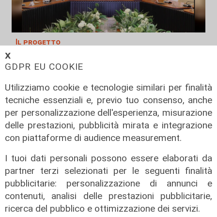
Il progetto
𝗫
Egitto, Alstom alla guida di un
GDPR EU COOKIE
consorzio firma contratti da 690
milioni
Utilizziamo cookie e tecnologie similari per finalità
18/06/2026
tecniche essenziali e, previo tuo consenso, anche
di Redazione
per personalizzazione dell'esperienza, misurazione
delle prestazioni, pubblicità mirata e integrazione
con piattaforme di audience measurement.
I tuoi dati personali possono essere elaborati da
partner terzi selezionati per le seguenti finalità
pubblicitarie: personalizzazione di annunci e
contenuti, analisi delle prestazioni pubblicitarie,
ricerca del pubblico e ottimizzazione dei servizi.