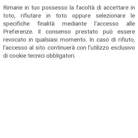
Rimane in tuo possesso la facoltà di accettare in
toto, rifiutare in toto oppure selezionare le
specifiche finalità mediante l'accesso alle
Preferenze. Il consenso prestato può essere
revocato in qualsiasi momento. In caso di rifiuto,
l'accesso al sito continuerà con l'utilizzo esclusivo
di cookie tecnici obbligatori.
il master
Assiterminal e ForMare il primo
Master per manager dei terminal
portuali in Italia
22/04/2026
di Redazione