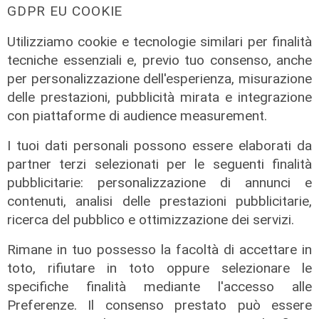
Amt: la situazione secondo il
GDPR EU COOKIE
vicepresidente Anav
Utilizziamo cookie e tecnologie similari per finalità
06/08/2026
tecniche essenziali e, previo tuo consenso, anche
per personalizzazione dell'esperienza, misurazione
delle prestazioni, pubblicità mirata e integrazione
con piattaforme di audience measurement.
I tuoi dati personali possono essere elaborati da
partner terzi selezionati per le seguenti finalità
pubblicitarie: personalizzazione di annunci e
contenuti, analisi delle prestazioni pubblicitarie,
ricerca del pubblico e ottimizzazione dei servizi.
Rinnovo
Rimane in tuo possesso la facoltà di accettare in
"Non siamo solo organizzatori di
toto, rifiutare in toto oppure selezionare le
eventi": i CIV di Genova chiedono
specifiche finalità mediante l'accesso alle
più spazio nelle scelte per la città
Preferenze. Il consenso prestato può essere