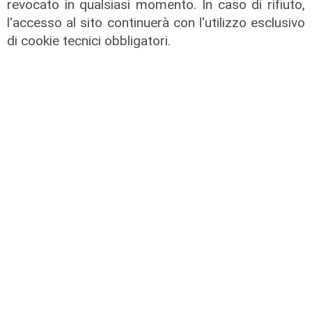
revocato in qualsiasi momento. In caso di rifiuto,
06/08/2026
di F.S.
l'accesso al sito continuerà con l'utilizzo esclusivo
di cookie tecnici obbligatori.
Afa
Caldo in Liguria, bollino rosso anche
sabato: settimo giorno consecutivo
06/08/2026
di F.S.