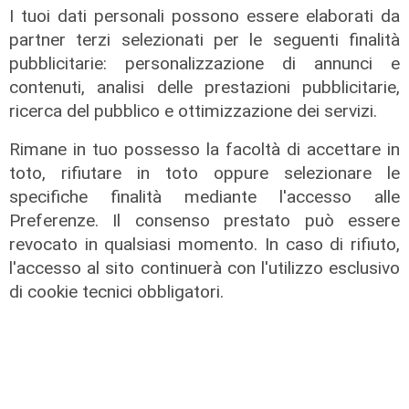
I tuoi dati personali possono essere elaborati da
partner terzi selezionati per le seguenti finalità
pubblicitarie: personalizzazione di annunci e
contenuti, analisi delle prestazioni pubblicitarie,
ricerca del pubblico e ottimizzazione dei servizi.
Calciomercato
Rimane in tuo possesso la facoltà di accettare in
Genoa, ufficiale il colpo Sow. E
toto, rifiutare in toto oppure selezionare le
Vogliacco va alla Cremonese
specifiche finalità mediante l'accesso alle
06/08/2026
Preferenze. Il consenso prestato può essere
di Filippo Serio
revocato in qualsiasi momento. In caso di rifiuto,
l'accesso al sito continuerà con l'utilizzo esclusivo
di cookie tecnici obbligatori.