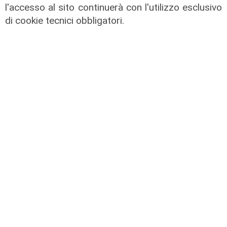
l'accesso al sito continuerà con l'utilizzo esclusivo
di cookie tecnici obbligatori.
L'artista
GOG, Notturni en plein air, il 6
agosto a Palazzo Ducale il recital di
Dmitry Yudin: un viaggio tra Bach,
Poulenc, Griffes e Liszt
02/08/2026
di steris