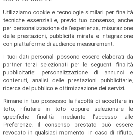
Utilizziamo cookie e tecnologie similari per finalità
tecniche essenziali e, previo tuo consenso, anche
Spettacolo di luce
per personalizzazione dell'esperienza, misurazione
In migliaia a Camogli per la Stella
delle prestazioni, pubblicità mirata e integrazione
Maris: spiaggia piena per la posa dei
con piattaforme di audience measurement.
lumini
I tuoi dati personali possono essere elaborati da
03/08/2026
partner terzi selezionati per le seguenti finalità
di r.c.
pubblicitarie: personalizzazione di annunci e
contenuti, analisi delle prestazioni pubblicitarie,
ricerca del pubblico e ottimizzazione dei servizi.
Rimane in tuo possesso la facoltà di accettare in
toto, rifiutare in toto oppure selezionare le
specifiche finalità mediante l'accesso alle
Preferenze. Il consenso prestato può essere
revocato in qualsiasi momento. In caso di rifiuto,