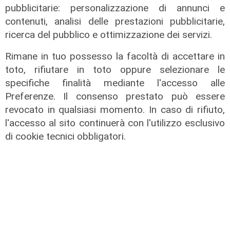
Assegnazione
pubblicitarie: personalizzazione di annunci e
Tunnel subportuale, a Webuild il
contenuti, analisi delle prestazioni pubblicitarie,
maxi appalto da 803 milioni. Bucci:
ricerca del pubblico e ottimizzazione dei servizi.
"Passo che Genova attendeva da
decenni"
Rimane in tuo possesso la facoltà di accettare in
toto, rifiutare in toto oppure selezionare le
31/07/2026
di R.P.
specifiche finalità mediante l'accesso alle
Preferenze. Il consenso prestato può essere
revocato in qualsiasi momento. In caso di rifiuto,
l'accesso al sito continuerà con l'utilizzo esclusivo
di cookie tecnici obbligatori.