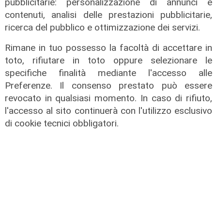
pubblicitarie: personalizzazione di annunci e
contenuti, analisi delle prestazioni pubblicitarie,
ricerca del pubblico e ottimizzazione dei servizi.
Novità
Rimane in tuo possesso la facoltà di accettare in
Dimissioni in 24 ore dopo intervento
toto, rifiutare in toto oppure selezionare le
ad anca e ginocchia, via libera
specifiche finalità mediante l'accesso alle
all'ospedale San Martino
Preferenze. Il consenso prestato può essere
revocato in qualsiasi momento. In caso di rifiuto,
05/08/2026
di r.c.
l'accesso al sito continuerà con l'utilizzo esclusivo
di cookie tecnici obbligatori.