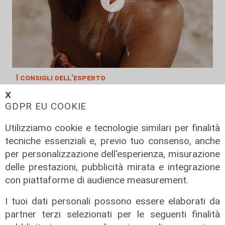
I consigli dell'esperto
Creme solari e conservazione dei
𝗫
farmaci in estate: cosa sapere
GDPR EU COOKIE
05/08/2026
Utilizziamo cookie e tecnologie similari per finalità
di Filippo Serio
tecniche essenziali e, previo tuo consenso, anche
per personalizzazione dell'esperienza, misurazione
delle prestazioni, pubblicità mirata e integrazione
con piattaforme di audience measurement.
I tuoi dati personali possono essere elaborati da
partner terzi selezionati per le seguenti finalità