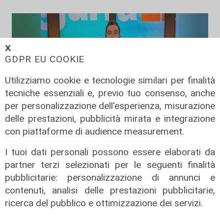
𝗫
GDPR EU COOKIE
Utilizziamo cookie e tecnologie similari per finalità
tecniche essenziali e, previo tuo consenso, anche
per personalizzazione dell'esperienza, misurazione
delle prestazioni, pubblicità mirata e integrazione
con piattaforme di audience measurement.
L'esclusiva
Mascia (FI) a Telenord: "Taglio
I tuoi dati personali possono essere elaborati da
scuolabus nell'entroterra, per gli
partner terzi selezionati per le seguenti finalità
scolaretti oltre allo zaino, anche le
pubblicitarie: personalizzazione di annunci e
gambe in spalla"
contenuti, analisi delle prestazioni pubblicitarie,
06/08/2026
ricerca del pubblico e ottimizzazione dei servizi.
di Claudio Baffico