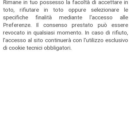
Rimane in tuo possesso la facoltà di accettare in
toto, rifiutare in toto oppure selezionare le
specifiche finalità mediante l'accesso alle
Preferenze. Il consenso prestato può essere
revocato in qualsiasi momento. In caso di rifiuto,
l'accesso al sito continuerà con l'utilizzo esclusivo
di cookie tecnici obbligatori.
L'esclusiva
Bordilli (Lega): "Favorevole alle
norme anti - maranza. Cpr
necessario per aumentare i
rimpatri"
05/08/2026