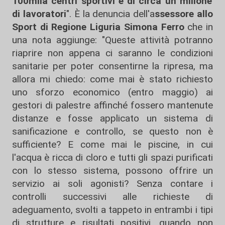
100mila centri sportivi e di circa un milione
di lavoratori
". È la denuncia dell'a
ssessore allo
Sport di Regione Liguria Simona Ferro
che in
una nota aggiunge: "Queste attività potranno
riaprire non appena ci saranno le condizioni
sanitarie per poter consentirne la ripresa, ma
allora mi chiedo: come mai è stato richiesto
uno sforzo economico (entro maggio) ai
gestori di palestre affinché fossero mantenute
distanze e fosse applicato un sistema di
sanificazione e controllo, se questo non è
sufficiente? E come mai le piscine, in cui
l'acqua è ricca di cloro e tutti gli spazi purificati
con lo stesso sistema, possono offrire un
servizio ai soli agonisti? Senza contare i
controlli successivi alle richieste di
adeguamento, svolti a tappeto in entrambi i tipi
di strutture e risultati positivi, quando non