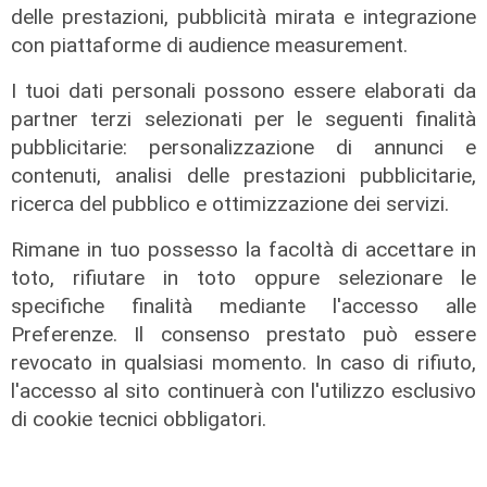
delle prestazioni, pubblicità mirata e integrazione
con piattaforme di audience measurement.
I tuoi dati personali possono essere elaborati da
partner terzi selezionati per le seguenti finalità
pubblicitarie: personalizzazione di annunci e
L'intervista
contenuti, analisi delle prestazioni pubblicitarie,
Pres. Ceraudo (Medio Ponente):
ricerca del pubblico e ottimizzazione dei servizi.
"Non demonizziamo nessuno, ma
Rimane in tuo possesso la facoltà di accettare in
tolleranza zero verso chi porta
toto, rifiutare in toto oppure selezionare le
degrado"
specifiche finalità mediante l'accesso alle
07/08/2026
Preferenze. Il consenso prestato può essere
revocato in qualsiasi momento. In caso di rifiuto,
l'accesso al sito continuerà con l'utilizzo esclusivo
di cookie tecnici obbligatori.