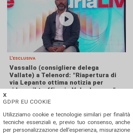
L'esclusiva
Vassallo (consigliere delega
Vallate) a Telenord: "Riapertura di
via Lepanto ottima notizia per
ridurre il traffico in Valpolcevera"
𝗫
07/08/2026
GDPR EU COOKIE
Utilizziamo cookie e tecnologie similari per finalità
tecniche essenziali e, previo tuo consenso, anche
per personalizzazione dell'esperienza, misurazione