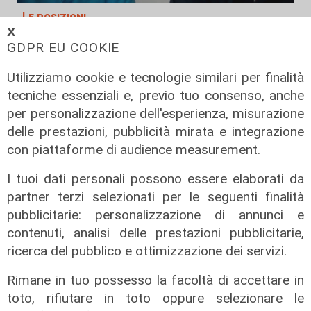
Le posizioni
𝗫
Barricate sulle linee extraurbane a
GDPR EU COOKIE
integrazione delle linee Amt
Utilizziamo cookie e tecnologie similari per finalità
05/08/2026
tecniche essenziali e, previo tuo consenso, anche
per personalizzazione dell'esperienza, misurazione
delle prestazioni, pubblicità mirata e integrazione
con piattaforme di audience measurement.
I tuoi dati personali possono essere elaborati da
partner terzi selezionati per le seguenti finalità
pubblicitarie: personalizzazione di annunci e
contenuti, analisi delle prestazioni pubblicitarie,
ricerca del pubblico e ottimizzazione dei servizi.
L'impegno
Rimane in tuo possesso la facoltà di accettare in
Bassa Valbisagno riqualificata e
toto, rifiutare in toto oppure selezionare le
pulita: gli sforzi del presidente