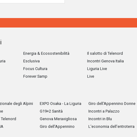
i
Energia & Ecosostenibilità
Il salotto di Telenord
uria
Esclusiva
Incontri Genova Italia
Focus Cultura
Liguria Live
Forever Samp
Live
ionale degli Alpini
EXPO Osaka - La Liguria
Giro dell'Appennino Donne
he
G19+2 Sanità
Incontri a Palazzo
Telenord
Genova Meravigliosa
Incontri in Blu
IA
Giro dell'Appennino
L'economia dell'entroterra