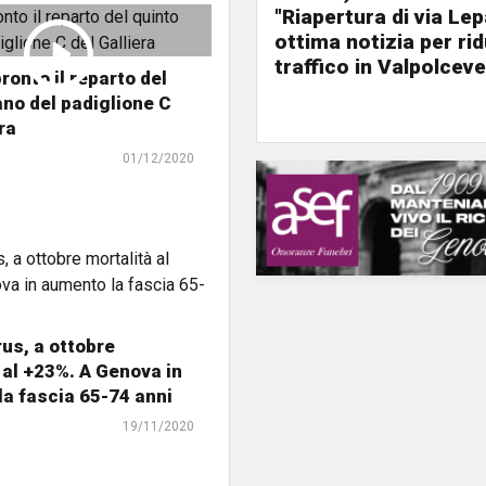
"Riapertura di via Le
ottima notizia per rid
traffico in Valpolceve
ronto il reparto del
ano del padiglione C
ra
01/12/2020
us, a ottobre
 al +23%. A Genova in
a fascia 65-74 anni
19/11/2020