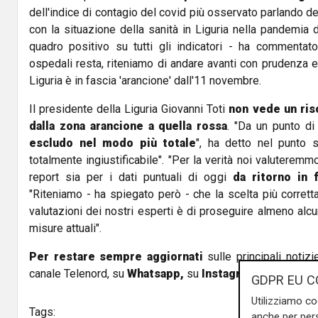
dell'indice di contagio del covid più osservato parlando de
con la situazione della sanità in Liguria nella pandemia 
quadro positivo su tutti gli indicatori - ha commentat
ospedali resta, riteniamo di andare avanti con prudenza e
Liguria è in fascia 'arancione' dall'11 novembre.
Il presidente della Liguria Giovanni Toti
non vede un ris
dalla zona arancione a quella rossa
. "Da un punto di
escludo nel modo più totale
", ha detto nel punto 
totalmente ingiustificabile". "Per la verità noi valuteremmo
report sia per i dati puntuali di oggi
da ritorno in f
"Riteniamo - ha spiegato però - che la scelta più corretta 
valutazioni dei nostri esperti è di proseguire almeno alcuni 
misure attuali".
Per restare sempre aggiornati
sulle principali notizi
canale Telenord, su
Whatsapp,
su
Instagram
,
su
Youtub
GDPR EU C
Utilizziamo co
Tags:
anche per pers