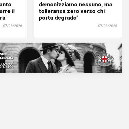
panto
demonizziamo nessuno, ma
urre il
tolleranza zero verso chi
ra"
porta degrado"
07/08/2026
07/08/2026