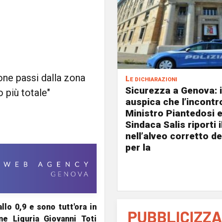
one passi dalla zona
Le dichiarazioni
Sicurezza a Genova: i
 più totale"
auspica che l’incontro
Ministro Piantedosi e
Sindaca Salis riporti 
nell’alveo corretto de
per la
llo 0,9 e sono tutt'ora in
ne Liguria
Giovanni Toti