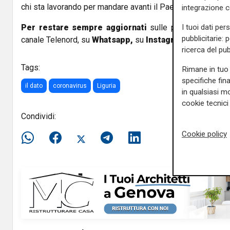
chi sta lavorando per mandare avanti il Paese. Non abbass
integrazione 
Per restare sempre aggiornati
sulle principali notizi
I tuoi dati per
pubblicitarie: 
canale Telenord, su
Whatsapp,
su
Instagram
,
su
Youtub
ricerca del pub
Tags:
Rimane in tuo 
specifiche fin
il dato
coronavirus
Liguria
in qualsiasi mo
cookie tecnici 
Condividi:
Cookie policy