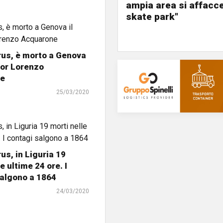
ampia area si affacc
skate park"
us, è morto a Genova
sor Lorenzo
ne
25/03/2020
us, in Liguria 19
e ultime 24 ore. I
salgono a 1864
24/03/2020