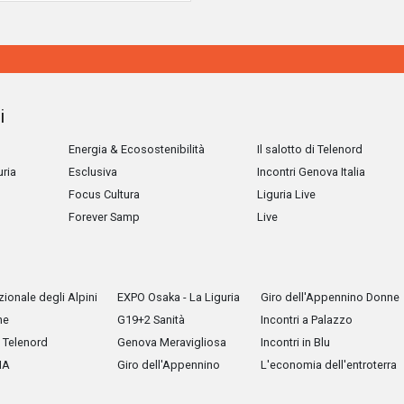
i
Energia & Ecosostenibilità
Il salotto di Telenord
uria
Esclusiva
Incontri Genova Italia
Focus Cultura
Liguria Live
Forever Samp
Live
ionale degli Alpini
EXPO Osaka - La Liguria
Giro dell'Appennino Donne
he
G19+2 Sanità
Incontri a Palazzo
Telenord
Genova Meravigliosa
Incontri in Blu
IA
Giro dell'Appennino
L'economia dell'entroterra