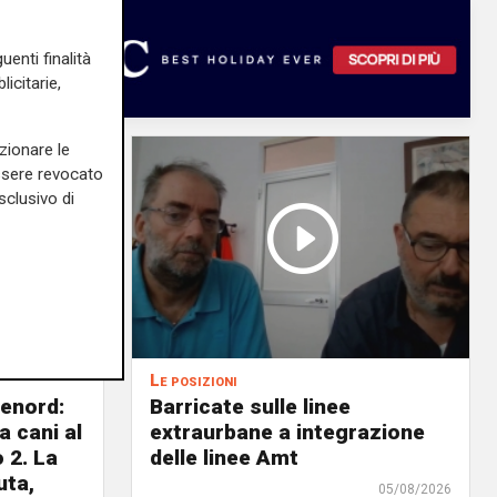
uenti finalità
icitarie,
zionare le
essere revocato
sclusivo di
Le posizioni
lenord:
Barricate sulle linee
 cani al
extraurbane a integrazione
 2. La
delle linee Amt
uta,
05/08/2026