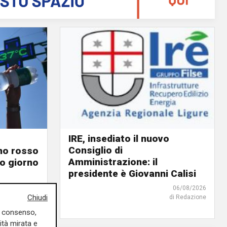
IRE, insediato il nuovo
Consiglio di
ino rosso
Amministrazione: il
o giorno
presidente è Giovanni Calisi
06/08/2026
06/08/2026
Chiudi
di Redazione
di F.S.
uo consenso,
ità mirata e