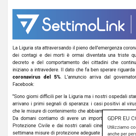
La Liguria sta attraversando il pieno dell'emergenza coronav
dei contagi e dei morti è ormai diventata una triste quot
decreto e del comportamento dei cittadini che contin
iniziano a intravedere. Il dato che fa ben sperare riguarda
coronavirus del 5%
. L'annuncio arriva dal governato
Facebook:
"Sono giorni difficili per la Liguria ma i nostri ospedali s
arrivano i primi segnali di speranza: i casi positivi al v
che le misure di contenimento che abbiamo applicato inizia
GDPR EU C
Da domani contiamo di avere un importante numero di 
Protezione Civile e dai nostri canali cinesi e americani
Utilizziamo co
settimana misure di protezione adeguate a tutti coloro c
anche per pers