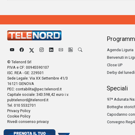
Programm
Agenda Liguria
Benvenuti in Lig
© Telenord Srl
Close UP
P.IVA e CF: 00945590107
Derby del lunedì
ISC. REA - GE: 229501
Sede Legale: Via XX Settembre 41/3
16121 GENOVA
Speciali
PEC:
contabilita@pec.telenord.it
Capitale sociale: 343.598,42 euro i.v.
97ª Adunata Naz
pubtelenord@telenord.it
Tel. 010 5532701
Botteghe storic
Privacy Policy
Capodanno con 
Cookie Policy
Rivedi consenso privacy
Convegno Reg4