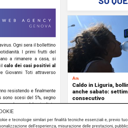
irus. Ogni sera il bollettino
idianità. I primi frutti del
uano a rimanere a casa, si
 il
calo dei casi positivi al
re Giovanni Toti attraverso
Afa
Caldo in Liguria, boll
tanno resistendo e finalmente
anche sabato: settim
consecutivo
irus sono scesi del 5%, segno
no a dare qualche risultato.
OOKIE
mascherine in arrivo dalla
, per dare entro la prossima
okie e tecnologie similari per finalità tecniche essenziali e, previo t
he ne hanno bisogno, anche a
onalizzazione dell'esperienza, misurazione delle prestazioni, pubblic