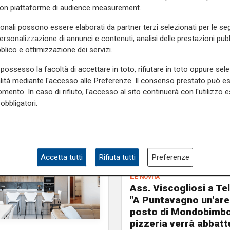
iamo la guardia!"
con piattaforme di audience measurement.
e sulla Liguria seguiteci sul
sonali possono essere elaborati da partner terzi selezionati per le seg
personalizzazione di annunci e contenuti, analisi delle prestazioni pubbl
e
e su
Facebook
.
blico e ottimizzazione dei servizi.
possesso la facoltà di accettare in toto, rifiutare in toto oppure sele
alità mediante l'accesso alle Preferenze. Il consenso prestato può 
mento. In caso di rifiuto, l'accesso al sito continuerà con l'utilizzo e
obbligatori.
Accetta tutti
Rifiuta tutti
Preferenze
Le novità
Ass. Viscogliosi a Te
"A Puntavagno un'area
posto di Mondobimbo
pizzeria verrà abbatt