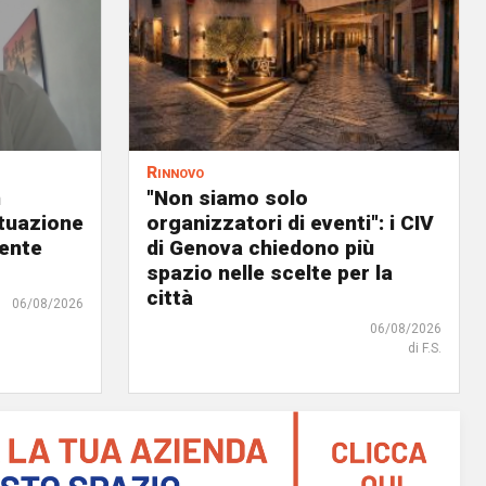
Rinnovo
n
"Non siamo solo
ituazione
organizzatori di eventi": i CIV
dente
di Genova chiedono più
spazio nelle scelte per la
città
06/08/2026
06/08/2026
di F.S.