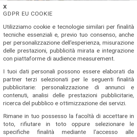
𝗫
GDPR EU COOKIE
Utilizziamo cookie e tecnologie similari per finalità
tecniche essenziali e, previo tuo consenso, anche
per personalizzazione dell'esperienza, misurazione
delle prestazioni, pubblicità mirata e integrazione
Le temperature
con piattaforme di audience measurement.
Genova, caldo torrido: bollino rosso
anche lunedì
I tuoi dati personali possono essere elaborati da
08/08/2026
partner terzi selezionati per le seguenti finalità
di c.b.
pubblicitarie: personalizzazione di annunci e
contenuti, analisi delle prestazioni pubblicitarie,
ricerca del pubblico e ottimizzazione dei servizi.
Rimane in tuo possesso la facoltà di accettare in
toto, rifiutare in toto oppure selezionare le
specifiche finalità mediante l'accesso alle