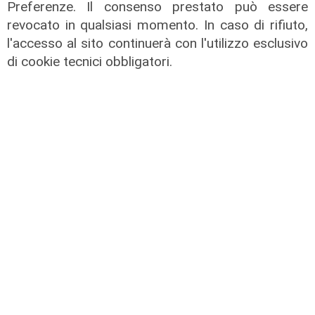
Preferenze. Il consenso prestato può essere
revocato in qualsiasi momento. In caso di rifiuto,
l'accesso al sito continuerà con l'utilizzo esclusivo
di cookie tecnici obbligatori.
Il derby
Mignanego: il 28 agosto la partita
dell'estate, preti e suore contro
sindaci e parlamentari
08/08/2026
di Redazione