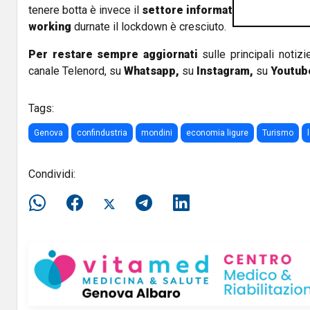
tenere botta è invece il
settore informatico
che grazie al
working
durnate il lockdown è cresciuto.
Per restare sempre aggiornati
sulle principali notizi
canale Telenord, su
Whatsapp,
su
Instagram
,
su
Youtub
Tags:
Genova
confindustria
mondini
economia ligure
Turismo
Condividi: