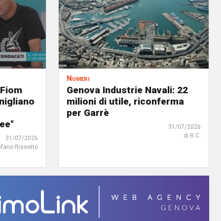
Numeri
 Fiom
Genova Industrie Navali: 22
nigliano
milioni di utile, riconferma
per Garrè
ree"
31/07/2026
di R.C.
31/07/2026
efano Rissetto