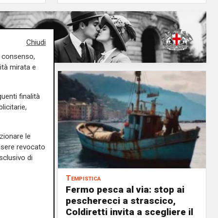
Chiudi
uo consenso,
ità mirata e
uenti finalità
icitarie,
zionare le
essere revocato
sclusivo di
Tempistica
Fermo pesca al via: stop ai
ilioni di
pescherecci a strascico,
Coldiretti invita a scegliere il