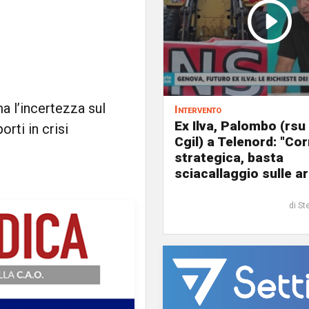
ma l’incertezza sul
Intervento
Ex Ilva, Palombo (rsu
orti in crisi
Cgil) a Telenord: "Cor
strategica, basta
sciacallaggio sulle a
di St