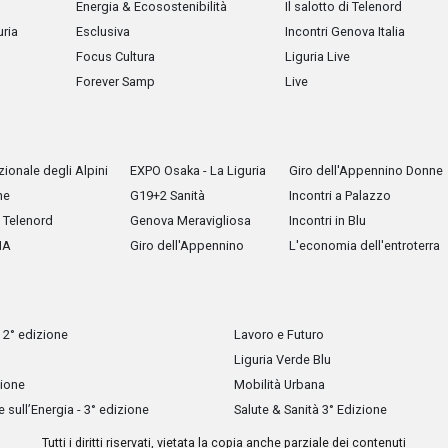
Energia & Ecosostenibilità
Il salotto di Telenord
uria
Esclusiva
Incontri Genova Italia
Focus Cultura
Liguria Live
Forever Samp
Live
ionale degli Alpini
EXPO Osaka - La Liguria
Giro dell'Appennino Donne
he
G19+2 Sanità
Incontri a Palazzo
Telenord
Genova Meravigliosa
Incontri in Blu
IA
Giro dell'Appennino
L'economia dell'entroterra
 2° edizione
Lavoro e Futuro
Liguria Verde Blu
zione
Mobilità Urbana
sull’Energia - 3° edizione
Salute & Sanità 3° Edizione
Tutti i diritti riservati, vietata la copia anche parziale dei contenuti