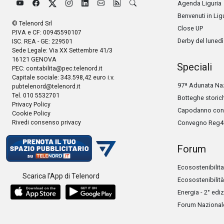
Agenda Liguria
Benvenuti in Lig
© Telenord Srl
Close UP
P.IVA e CF: 00945590107
Derby del lunedì
ISC. REA - GE: 229501
Sede Legale: Via XX Settembre 41/3
16121 GENOVA
Speciali
PEC:
contabilita@pec.telenord.it
Capitale sociale: 343.598,42 euro i.v.
97ª Adunata Naz
pubtelenord@telenord.it
Tel. 010 5532701
Botteghe storic
Privacy Policy
Capodanno con 
Cookie Policy
Rivedi consenso privacy
Convegno Reg4
Forum
Ecosostenibilita
Scarica l'App di Telenord
Ecosostenibilità
Energia - 2° edi
Forum Nazionale 