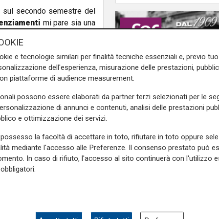
rà sul secondo semestre del
cenziamenti
mi pare sia una
olinato Mondini - Ma non mi
OOKIE
occo dei licenziamenti se la
okie e tecnologie similari per finalità tecniche essenziali e, previo t
a in modo diverso.
Ci deve
onalizzazione dell'esperienza, misurazione delle prestazioni, pubblic
 Mondini - che non è che gli
con piattaforme di audience measurement.
sonali possono essere elaborati da partner terzi selezionati per le seg
nte patito di più la pandemia
personalizzazione di annunci e contenuti, analisi delle prestazioni pubbl
sti pensare che nella città
blico e ottimizzazione dei servizi.
19 si è registrato
il -59,4%
nel dettaglio il totale degli
possesso la facoltà di accettare in toto, rifiutare in toto oppure sele
alità mediante l'accesso alle Preferenze. Il consenso prestato può 
persone
mentre ad oggi le
mento. In caso di rifiuto, l'accesso al sito continuerà con l'utilizzo e
obbligatori.
imidamente cominciata) nel
Numeri
Filse chiude il 2025 in
te legata ad una possibile
crescita: gestiti 559 m
tà economica
delle aziende
euro e 132 milioni di
tore degli investimenti
. A