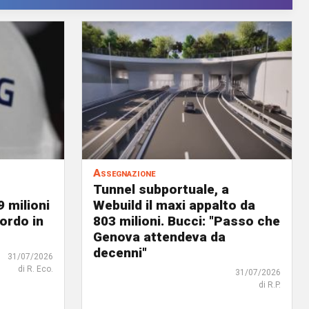
Assegnazione
Tunnel subportuale, a
9 milioni
Webuild il maxi appalto da
ordo in
803 milioni. Bucci: "Passo che
Genova attendeva da
decenni"
31/07/2026
di R. Eco.
31/07/2026
di R.P.