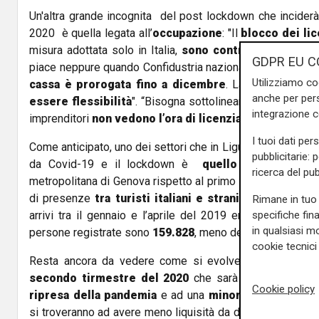
Un'altra grande incognita del post lockdown che incide
2020 è quella legata all’
occupazione
: "Il
blocco dei li
misura adottata solo in Italia,
sono contrario
- ha sott
GDPR EU C
piace neppure quando Confidustria nazionale dice ok al bl
Utilizziamo co
cassa è prorogata fino a dicembre
. La cosa va vist
anche per pers
essere flessibilità
".
“Bisogna sottolineare- ha concluso
integrazione 
imprenditori
non vedono l’ora di licenziare
".
I tuoi dati per
Come anticipato, uno dei settori che in Liguria ha sicurame
pubblicitarie: 
da Covid-19 e il lockdown è
quello turistico
, ba
ricerca del pub
metropolitana di Genova rispetto al primo semestre del 20
di presenze
tra turisti italiani e stranieri
. Scendendo 
Rimane in tuo 
specifiche fin
arrivi tra il gennaio e l’aprile del 2019 era di
393.918 
in qualsiasi mo
persone registrate sono
159.828
, meno della metà.
cookie tecnici 
Resta ancora da vedere come si evolverà la ripresa (t
secondo tirmestre del 2020
che sarà indissolubilmen
Cookie policy
ripresa della pandemia
e ad una
minore disponibili
si troveranno ad avere meno liquisità da dirottare sul
set