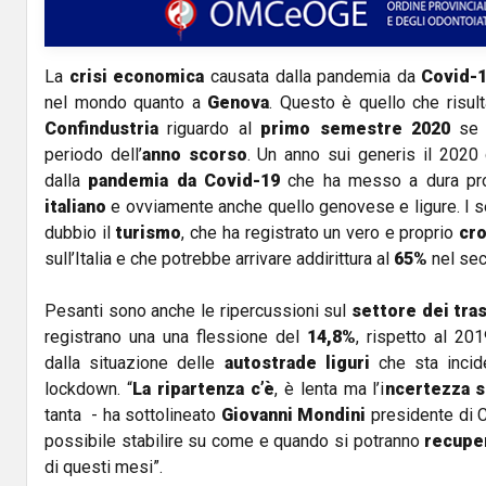
La
crisi economica
causata dalla pandemia da
Covid-
nel mondo quanto a
Genova
. Questo è quello che risul
Confindustria
riguardo al
primo semestre 2020
se c
periodo dell’
anno scorso
. Un anno sui generis il 2020 
dalla
pandemia da Covid-19
che ha messo a dura pr
italiano
e ovviamente anche quello genovese e ligure. I se
dubbio il
turismo
, che ha registrato un vero e proprio
cro
sull’Italia e che potrebbe arrivare addirittura al
65%
nel sec
Pesanti sono anche le ripercussioni sul
settore dei tra
registrano una una flessione del
14,8%
, rispetto al 20
dalla situazione delle
autostrade liguri
che sta incid
lockdown. “
La ripartenza c’è
, è lenta ma l’i
ncertezza s
tanta - ha sottolineato
Giovanni Mondini
presidente di C
possibile stabilire su come e quando si potranno
recupe
di questi mesi”.