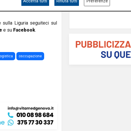
Accetta tutti
Rifiuta tutti
Preferenze
agevolazioni per la L
l'
incremento dello smart
e sulla Liguria seguiteci sul
e
e su
Facebook
.
logistica
osccupazione