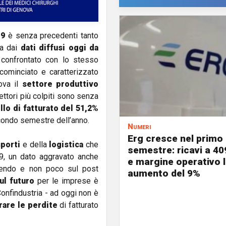
19
è senza precedenti tanto
ta dai
dati diffusi oggi da
onfrontato con lo stesso
cominciato e caratterizzato
ova il
settore produttivo
ttori più colpiti sono senza
llo di fatturato del 51,2%
ondo semestre dell’anno.
Numeri
Erg cresce nel primo
sporti
e della
logistica
che
semestre: ricavi a 40
19, un dato aggravato anche
e margine operativo l
endo e non poco sul post
aumento del 9%
ul futuro
per le imprese è
onfindustria - ad oggi non è
rare le perdite
di fatturato