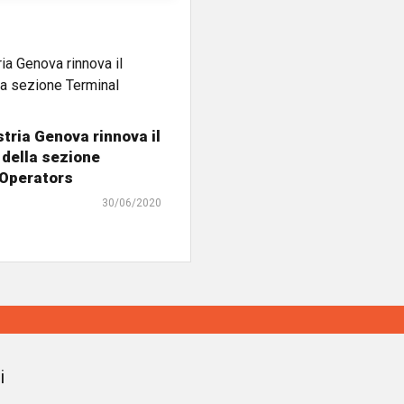
tria Genova rinnova il
 della sezione
 Operators
30/06/2020
i