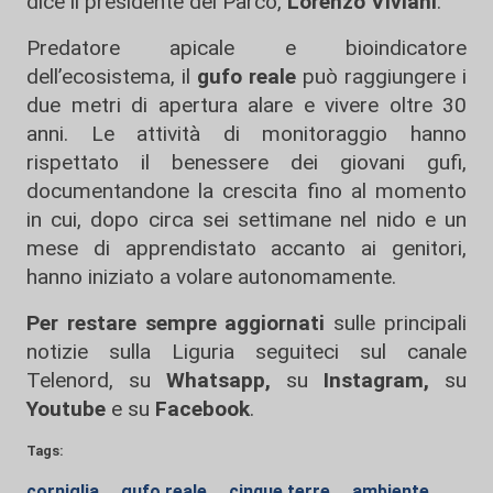
dice il presidente del Parco,
Lorenzo Viviani
.
Predatore apicale e bioindicatore
dell’ecosistema, il
gufo reale
può raggiungere i
due metri di apertura alare e vivere oltre 30
anni. Le attività di monitoraggio hanno
rispettato il benessere dei giovani gufi,
documentandone la crescita fino al momento
in cui, dopo circa sei settimane nel nido e un
mese di apprendistato accanto ai genitori,
hanno iniziato a volare autonomamente.
Per restare sempre aggiornati
sulle principali
notizie sulla Liguria seguiteci sul canale
Telenord, su
Whatsapp,
su
Instagram
,
su
Youtube
e su
Facebook
.
Tags:
corniglia
gufo reale
cinque terre
ambiente