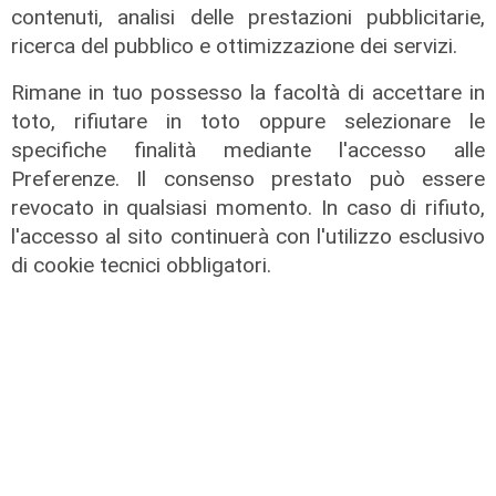
contenuti, analisi delle prestazioni pubblicitarie,
ricerca del pubblico e ottimizzazione dei servizi.
Rimane in tuo possesso la facoltà di accettare in
toto, rifiutare in toto oppure selezionare le
specifiche finalità mediante l'accesso alle
Preferenze. Il consenso prestato può essere
revocato in qualsiasi momento. In caso di rifiuto,
l'accesso al sito continuerà con l'utilizzo esclusivo
di cookie tecnici obbligatori.
Faccia a faccia
Sicurezza a Genova, incontro a
Roma tra Salis e Piantedosi: piano
speciale per il centro storico
06/08/2026
di F.S.