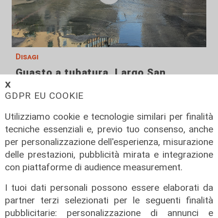
Disagi
Guasto a tubatura, Largo San
Giuseppe allagato: l'acqua invade
𝗫
GDPR EU COOKIE
via XII Ottobre. Iren mette a
disposizione autobotte
Utilizziamo cookie e tecnologie similari per finalità
07/08/2026
tecniche essenziali e, previo tuo consenso, anche
di Filippo Serio
per personalizzazione dell'esperienza, misurazione
delle prestazioni, pubblicità mirata e integrazione
con piattaforme di audience measurement.
I tuoi dati personali possono essere elaborati da
partner terzi selezionati per le seguenti finalità
pubblicitarie: personalizzazione di annunci e