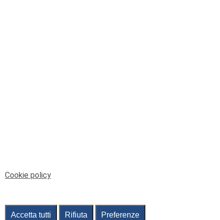
© Telenord Srl
P.IVA e CF: 00945590107 - ISC. REA - GE: 229501
Sede Legale: Via XX Settembre 41/3, 16121 GENOVA
PEC: contabilita@pec.telenord.it
Capitale sociale: 343.598,42 euro i.v.
Tutti i diritti riservati, vietata la copia anche parziale
dei contenuti
pubtelenord@telenord.it
Tel. 010 55 32 701
Informativa della privacy
|
Gestisci consenso
Cookie policy
Accetta tutti
Rifiuta
Preferenze