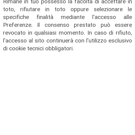
Rimane in tuo possesso la facoltà di accettare in
sociale avanzato"
toto, rifiutare in toto oppure selezionare le
07/08/2026
specifiche finalità mediante l'accesso alle
Preferenze. Il consenso prestato può essere
revocato in qualsiasi momento. In caso di rifiuto,
l'accesso al sito continuerà con l'utilizzo esclusivo
di cookie tecnici obbligatori.
L'esclusiva
Vassallo (consigliere delega
Vallate) a Telenord: "Riapertura di
via Lepanto ottima notizia per
ridurre il traffico in Valpolcevera"
07/08/2026