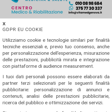
𝗫
GDPR EU COOKIE
Utilizziamo cookie e tecnologie similari per finalità
tecniche essenziali e, previo tuo consenso, anche
per personalizzazione dell'esperienza, misurazione
delle prestazioni, pubblicità mirata e integrazione
con piattaforme di audience measurement.
I tuoi dati personali possono essere elaborati da
partner terzi selezionati per le seguenti finalità
L'approfondimento
pubblicitarie: personalizzazione di annunci e
Parte dal ghetto la reazione contro
contenuti, analisi delle prestazioni pubblicitarie,
degrado e malavita. Tacchini
ricerca del pubblico e ottimizzazione dei servizi.
(Centro Est) a Telenord: "Disagio