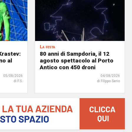
La festa
Krastev:
80 anni di Sampdoria, il 12
no al
agosto spettacolo al Porto
Antico con 450 droni
05/08/2026
04/08/2026
di F.S.
di Filippo Serio