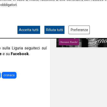
ku al posto di Sanchez. Il
obbligatori.
vetta più in alto di tutti e
 Da qui in poi l'Inter gioca
a Samp. I nerazzurri provano
 di fronte ad Audero. Dopo un
Accetta tutti
Rifiuta tutti
Preferenze
a vittoria preziosissima e
e sulla Liguria seguiteci sul
e
e su
Facebook
.
cronaca