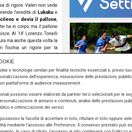
ea di rigore. Valeri non vede
rende l'eredità di
Lukaku
e
cileno e devia il pallone
,
che ha in corpo ma il pallone
gisce. Al 14' Lorenzo Tonelli
icura ma anche questa volta la
ri fischia un rigore per la
terviene nuovamente perchè il
OOKIE
vamente pericolosa, Barella
e non vede e interviene il var
okie e tecnologie similari per finalità tecniche essenziali e, previo t
resenta
Candreva che con
onalizzazione dell'esperienza, misurazione delle prestazioni, pubblic
la Samp
. L'Inter reagisce ma
con piattaforme di audience measurement.
Numeri
. Damsgaard dimostra tutta la
La Sampdoria in diret
sonali possono essere elaborati da partner terzi selezionati per le seg
rasoterra perfetto per
Keita
Telenord vola sul web
personalizzazione di annunci e contenuti, analisi delle prestazioni pubbl
io
. Nel finale di primo tempo
blico e ottimizzazione dei servizi.
accessi, 12.500 spett
e. Squadre a riposo sul 2-0.
unici, oltre 3.000 co
possesso la facoltà di accettare in toto, rifiutare in toto oppure sele
simultanee, 4,26 TB d
ro mette subito i brividi ad
alità mediante l'accesso alle Preferenze. Il consenso prestato può 
traffico
ori. Al 61' Conte decide di
mento. In caso di rifiuto, l'accesso al sito continuerà con l'utilizzo e