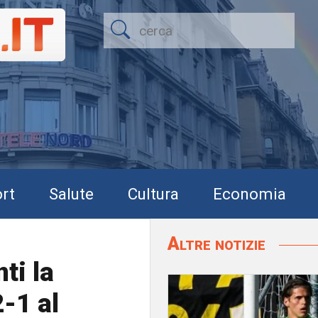
rt
Salute
Cultura
Economia
Altre notizie
ti la
2-1 al