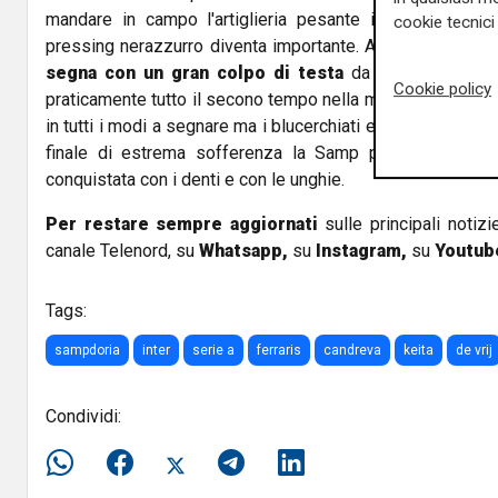
mandare in campo l'artiglieria pesante inserendo Luka
cookie tecnici 
pressing nerazzurro diventa importante. A
l 64' De Vrij s
segna con un gran colpo di testa
da calcio d'angolo.
Cookie policy
praticamente tutto il secono tempo nella metà campo dell
in tutti i modi a segnare ma i blucerchiati ergono un muro
finale di estrema sofferenza la Samp porta a casa un
conquistata con i denti e con le unghie.
Per restare sempre aggiornati
sulle principali notizi
canale Telenord, su
Whatsapp,
su
Instagram
,
su
Youtub
Tags:
sampdoria
inter
serie a
ferraris
candreva
keita
de vrij
Condividi: