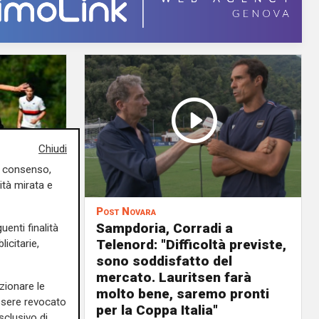
Chiudi
uo consenso,
ità mirata e
Post Novara
ta su
Sampdoria, Corradi a
uenti finalità
: 90 mila
Telenord: "Difficoltà previste,
icitarie,
atori
sono soddisfatto del
nnessioni
mercato. Lauritsen farà
zionare le
i
molto bene, saremo pronti
essere revocato
per la Coppa Italia"
sclusivo di