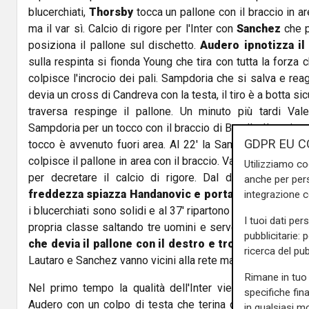
blucerchiati,
Thorsby
tocca un pallone con il braccio in ar
ma il var sì. Calcio di rigore per l'Inter con
Sanchez
che p
posiziona il pallone sul dischetto.
Audero ipnotizza il 
sulla respinta si fionda Young che tira con tutta la forza 
colpisce l'incrocio dei pali. Sampdoria che si salva e rea
devia un cross di Candreva con la testa, il tiro è a botta s
traversa respinge il pallone. Un minuto più tardi Vale
Sampdoria per un tocco con il braccio di Barella. Il var in
GDPR EU C
tocco è avvenuto fuori area. Al 22' la Samp si rende nuo
colpisce il pallone in area con il braccio. Valeri nuovament
Utilizziamo co
per decretare il calcio di rigore. Dal dischetto si p
anche per pers
freddezza spiazza Handanovic e porta in vantaggio 
integrazione 
i blucerchiati sono solidi e al 37' ripartono in contropiede
I tuoi dati per
propria classe saltando tre uomini e servendo un cross 
pubblicitarie: 
che devia il pallone con il destro e trova il raddopp
ricerca del pub
Lautaro e Sanchez vanno vicini alla rete ma la Samp resist
Rimane in tuo 
Nel primo tempo la qualità dell'Inter viene fuori. Lauta
specifiche fin
Audero con un colpo di testa che terina di pochissimo fu
in qualsiasi mo