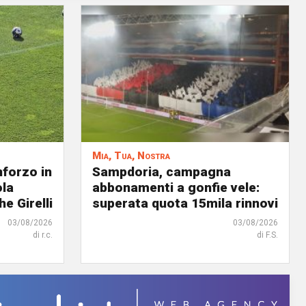
Mia, Tua, Nostra
nforzo in
Sampdoria, campagna
ola
abbonamenti a gonfie vele:
he Girelli
superata quota 15mila rinnovi
03/08/2026
03/08/2026
di r.c.
di F.S.