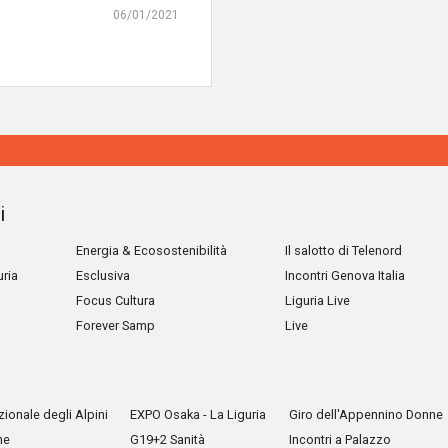
06/01/2021
i
Energia & Ecosostenibilità
Il salotto di Telenord
uria
Esclusiva
Incontri Genova Italia
Focus Cultura
Liguria Live
Forever Samp
Live
ionale degli Alpini
EXPO Osaka - La Liguria
Giro dell'Appennino Donne
he
G19+2 Sanità
Incontri a Palazzo