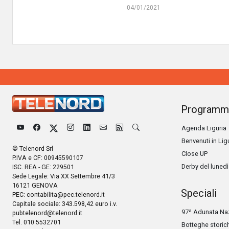
04/01/2021
Programm
Agenda Liguria
Benvenuti in Lig
© Telenord Srl
Close UP
P.IVA e CF: 00945590107
Derby del lunedì
ISC. REA - GE: 229501
Sede Legale: Via XX Settembre 41/3
16121 GENOVA
Speciali
PEC:
contabilita@pec.telenord.it
Capitale sociale: 343.598,42 euro i.v.
97ª Adunata Naz
pubtelenord@telenord.it
Tel. 010 5532701
Botteghe storic