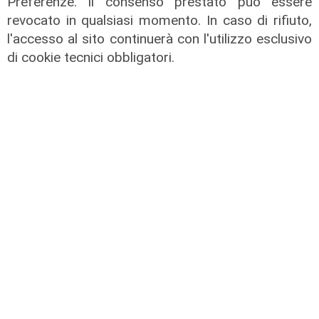
Preferenze. Il consenso prestato può essere
revocato in qualsiasi momento. In caso di rifiuto,
l'accesso al sito continuerà con l'utilizzo esclusivo
di cookie tecnici obbligatori.
Rigenerazione
Tarvisio scommette sul turismo
ecosostenibile: riqualificato il
Percorso Natura del Faggio
Secolare
31/07/2026
di R.S.