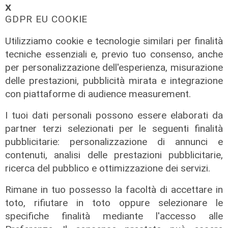
𝗫
GDPR EU COOKIE
Utilizziamo cookie e tecnologie similari per finalità
tecniche essenziali e, previo tuo consenso, anche
per personalizzazione dell'esperienza, misurazione
Svolta
delle prestazioni, pubblicità mirata e integrazione
Bayer elimina la plastica dalla
con piattaforme di audience measurement.
Cardioaspirina: così un’idea interna
I tuoi dati personali possono essere elaborati da
riduce sprechi ed emissioni
partner terzi selezionati per le seguenti finalità
02/08/2026
pubblicitarie: personalizzazione di annunci e
di R.S.
contenuti, analisi delle prestazioni pubblicitarie,
ricerca del pubblico e ottimizzazione dei servizi.
Rimane in tuo possesso la facoltà di accettare in
toto, rifiutare in toto oppure selezionare le
specifiche finalità mediante l'accesso alle