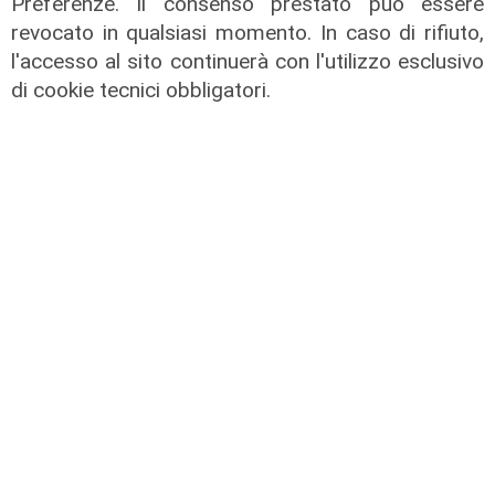
Preferenze. Il consenso prestato può essere
revocato in qualsiasi momento. In caso di rifiuto,
l'accesso al sito continuerà con l'utilizzo esclusivo
di cookie tecnici obbligatori.
Il dibattito
Nuova diga, Orlando (PD): "I
cittadini meritano informazioni
trasparenti e rispetto della legalità"