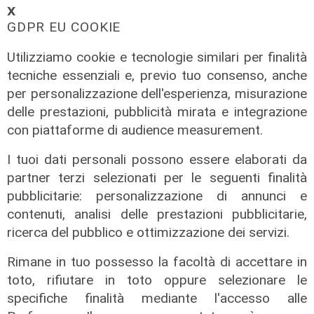
𝗫
GDPR EU COOKIE
Utilizziamo cookie e tecnologie similari per finalità
tecniche essenziali e, previo tuo consenso, anche
per personalizzazione dell'esperienza, misurazione
delle prestazioni, pubblicità mirata e integrazione
con piattaforme di audience measurement.
I tuoi dati personali possono essere elaborati da
Il finanziamento
partner terzi selezionati per le seguenti finalità
Regione: incrementato di un milione
pubblicitarie: personalizzazione di annunci e
il bando per l'innovazione
contenuti, analisi delle prestazioni pubblicitarie,
nell'agricoltura
ricerca del pubblico e ottimizzazione dei servizi.
04/08/2026
di Redazione
Rimane in tuo possesso la facoltà di accettare in
toto, rifiutare in toto oppure selezionare le
specifiche finalità mediante l'accesso alle