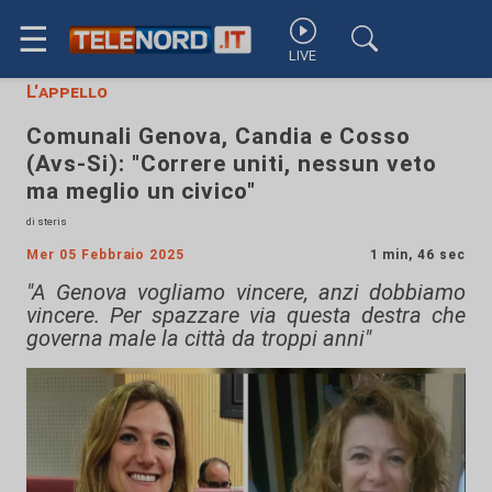
☰
LIVE
L'appello
Comunali Genova, Candia e Cosso
(Avs-Si): "Correre uniti, nessun veto
ma meglio un civico"
di steris
Mer 05 Febbraio 2025
1 min, 46 sec
"A Genova vogliamo vincere, anzi dobbiamo
vincere. Per spazzare via questa destra che
governa male la città da troppi anni"