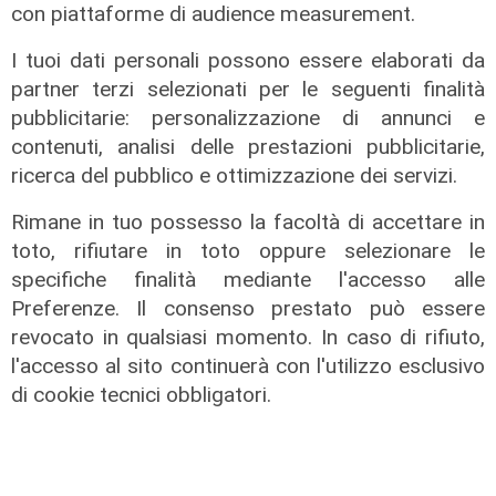
con piattaforme di audience measurement.
I tuoi dati personali possono essere elaborati da
partner terzi selezionati per le seguenti finalità
pubblicitarie: personalizzazione di annunci e
contenuti, analisi delle prestazioni pubblicitarie,
ricerca del pubblico e ottimizzazione dei servizi.
L'intervista
Rimane in tuo possesso la facoltà di accettare in
Pres. Ceraudo (Medio Ponente):
toto, rifiutare in toto oppure selezionare le
"Non demonizziamo nessuno, ma
specifiche finalità mediante l'accesso alle
tolleranza zero verso chi porta
Preferenze. Il consenso prestato può essere
degrado"
revocato in qualsiasi momento. In caso di rifiuto,
07/08/2026
l'accesso al sito continuerà con l'utilizzo esclusivo
di cookie tecnici obbligatori.