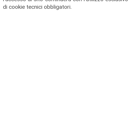
02/08/2026
di cookie tecnici obbligatori.
di R.S.
Rigenerazione