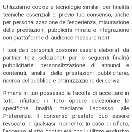
gestione ecosostenibile delle
Utilizziamo cookie e tecnologie similari per finalità
risorse marine
tecniche essenziali e, previo tuo consenso, anche
02/08/2026
per personalizzazione dell'esperienza, misurazione
di R.C.
delle prestazioni, pubblicità mirata e integrazione
con piattaforme di audience measurement.
I tuoi dati personali possono essere elaborati da
partner terzi selezionati per le seguenti finalità
pubblicitarie: personalizzazione di annunci e
contenuti, analisi delle prestazioni pubblicitarie,
ricerca del pubblico e ottimizzazione dei servizi.
Rimane in tuo possesso la facoltà di accettare in
toto, rifiutare in toto oppure selezionare le
Svolta
specifiche finalità mediante l'accesso alle
Bayer elimina la plastica dalla
Preferenze. Il consenso prestato può essere
Cardioaspirina: così un’idea interna
revocato in qualsiasi momento. In caso di rifiuto,
riduce sprechi ed emissioni
l'accesso al sito continuerà con l'utilizzo esclusivo