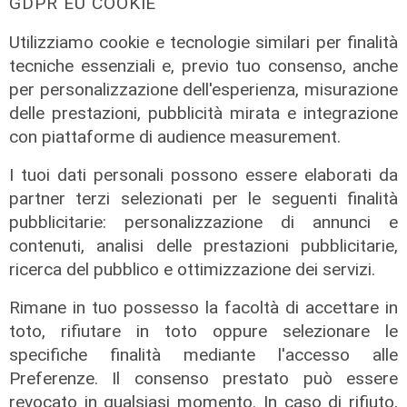
GDPR EU COOKIE
06/08/2026
Utilizziamo cookie e tecnologie similari per finalità
di F.S.
tecniche essenziali e, previo tuo consenso, anche
per personalizzazione dell'esperienza, misurazione
delle prestazioni, pubblicità mirata e integrazione
con piattaforme di audience measurement.
I tuoi dati personali possono essere elaborati da
partner terzi selezionati per le seguenti finalità
pubblicitarie: personalizzazione di annunci e
contenuti, analisi delle prestazioni pubblicitarie,
ricerca del pubblico e ottimizzazione dei servizi.
La rassegna
Rimane in tuo possesso la facoltà di accettare in
Arte Nomade: la Media Valbisagno
toto, rifiutare in toto oppure selezionare le
esalta le qualità di giovani artisti
specifiche finalità mediante l'accesso alle
04/08/2026
Preferenze. Il consenso prestato può essere
revocato in qualsiasi momento. In caso di rifiuto,