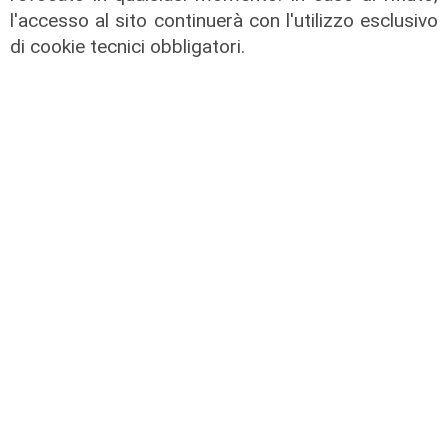
l'accesso al sito continuerà con l'utilizzo esclusivo
di cookie tecnici obbligatori.
Al Museo Galata
'Camalli 1946-2026: la nostra
storia': prorogata fino al 31 agosto
la mostra sugli 80 anni della CULMV
03/08/2026
di F.S.