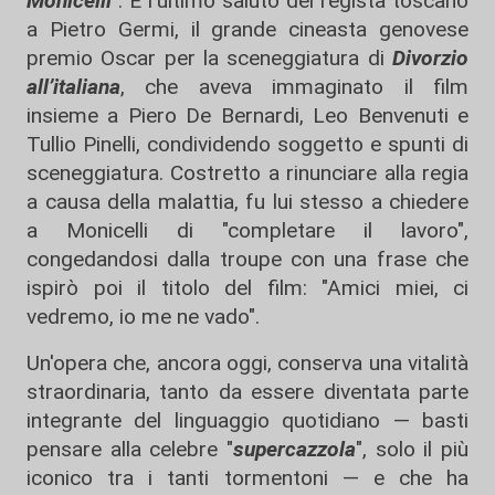
Monicelli
". È l'ultimo saluto del regista toscano
a Pietro Germi, il grande cineasta genovese
premio Oscar per la sceneggiatura di
Divorzio
all’italiana
, che aveva immaginato il film
insieme a Piero De Bernardi, Leo Benvenuti e
Tullio Pinelli, condividendo soggetto e spunti di
sceneggiatura. Costretto a rinunciare alla regia
a causa della malattia, fu lui stesso a chiedere
a Monicelli di "completare il lavoro",
congedandosi dalla troupe con una frase che
ispirò poi il titolo del film: "Amici miei, ci
vedremo, io me ne vado".
Un'opera che, ancora oggi, conserva una vitalità
straordinaria, tanto da essere diventata parte
integrante del linguaggio quotidiano — basti
pensare alla celebre "
supercazzola
", solo il più
iconico tra i tanti tormentoni — e che ha