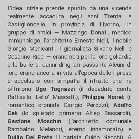
L’idea iniziale prende spunto da una vicenda
realmente accaduta negli anni Trenta: a
Castiglioncello, in provincia di Livorno, un
gruppo di amici — Mazzingo Donati, medico
immunologo, l’architetto Ernesto Nelli, il nobile
Giorgio Menicanti, il giornalista Silvano Nelli e
Cesarino Ricci — erano noti per la loro goliardia
e le burle ai danni di ignari passanti. Alcuni di
loro erano ancora in vita all’epoca delle riprese
e accolsero con simpatia il ritratto che ne
offrirono
Ugo Tognazzi
(il decaduto conte
Raffaello 'Lello' Mascetti),
Philippe Noiret
(il
romantico cronista Giorgio Perozzi),
Adolfo
Celi
(lo spietato primario Alfeo Sassaroli),
Gastone Moschin
(l'architetto comunale
Rambaldo Melandri, eterno innamorato) e
Duilio Del Prete
(il barista Guido Necchi). A