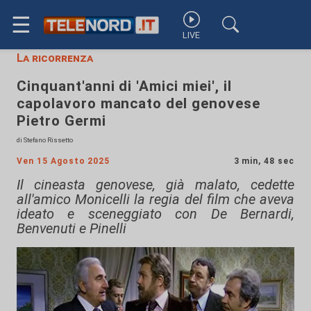
☰
LIVE
La ricorrenza
Cinquant'anni di 'Amici miei', il
capolavoro mancato del genovese
Pietro Germi
di Stefano Rissetto
Ven 15 Agosto 2025
3 min, 48 sec
Il cineasta genovese, già malato, cedette
all'amico Monicelli la regia del film che aveva
ideato e sceneggiato con De Bernardi,
Benvenuti e Pinelli