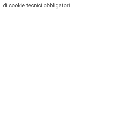
di cookie tecnici obbligatori.
Genoa, Vogliacco a un passo dalla
Cremonese
03/08/2026
di Claudio Baffico
L'apertura
Chiavari ritrova la piscina
olimpionica: inaugurato il nuovo