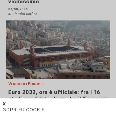
vicinissimo
04/08/2026
di Claudio Baffico
Verso gli Europei
Euro 2032, ora è ufficiale: fra i 16
stadi candidati c'è anche il 'Ferraris'
𝗫
di Genova
GDPR EU COOKIE
04/08/2026