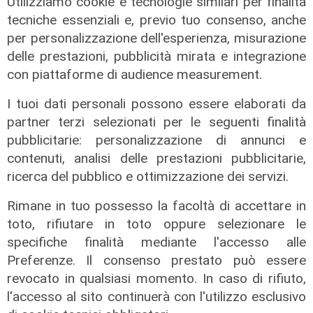
Utilizziamo cookie e tecnologie similari per finalità
due milioni di euro per la pulizia di
tecniche essenziali e, previo tuo consenso, anche
rivi e torrenti
per personalizzazione dell'esperienza, misurazione
07/08/2026
delle prestazioni, pubblicità mirata e integrazione
di r.c.
con piattaforme di audience measurement.
I tuoi dati personali possono essere elaborati da
partner terzi selezionati per le seguenti finalità
pubblicitarie: personalizzazione di annunci e
contenuti, analisi delle prestazioni pubblicitarie,
ricerca del pubblico e ottimizzazione dei servizi.
Rimane in tuo possesso la facoltà di accettare in
toto, rifiutare in toto oppure selezionare le
specifiche finalità mediante l'accesso alle
La posizione
Preferenze. Il consenso prestato può essere
Agitazione aziende in subappalto
revocato in qualsiasi momento. In caso di rifiuto,
Amt: la situazione secondo il
l'accesso al sito continuerà con l'utilizzo esclusivo
vicepresidente Anav