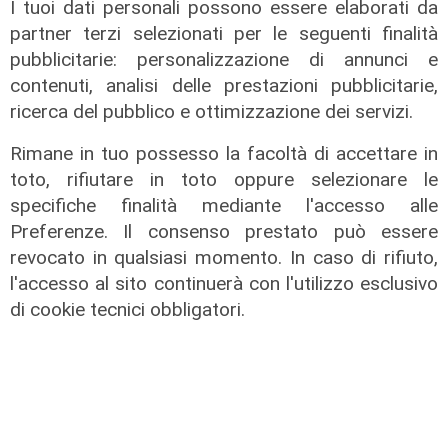
I tuoi dati personali possono essere elaborati da
partner terzi selezionati per le seguenti finalità
pubblicitarie: personalizzazione di annunci e
contenuti, analisi delle prestazioni pubblicitarie,
ricerca del pubblico e ottimizzazione dei servizi.
L'approfondimento
Rimane in tuo possesso la facoltà di accettare in
Parte dal ghetto la reazione contro
toto, rifiutare in toto oppure selezionare le
degrado e malavita. Tacchini
specifiche finalità mediante l'accesso alle
(Centro Est) a Telenord: "Disagio
Preferenze. Il consenso prestato può essere
sociale avanzato"
revocato in qualsiasi momento. In caso di rifiuto,
l'accesso al sito continuerà con l'utilizzo esclusivo
07/08/2026
di cookie tecnici obbligatori.