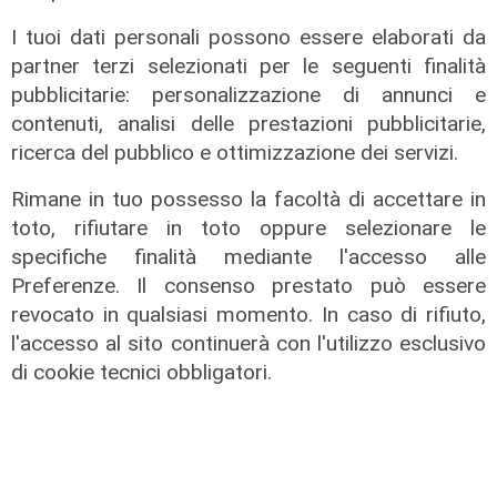
I tuoi dati personali possono essere elaborati da
partner terzi selezionati per le seguenti finalità
pubblicitarie: personalizzazione di annunci e
contenuti, analisi delle prestazioni pubblicitarie,
ricerca del pubblico e ottimizzazione dei servizi.
Rimane in tuo possesso la facoltà di accettare in
Il dibattito
toto, rifiutare in toto oppure selezionare le
Nuova diga, Orlando (PD): "I
specifiche finalità mediante l'accesso alle
cittadini meritano informazioni
Preferenze. Il consenso prestato può essere
trasparenti e rispetto della legalità"
revocato in qualsiasi momento. In caso di rifiuto,
04/08/2026
l'accesso al sito continuerà con l'utilizzo esclusivo
di Redazione
di cookie tecnici obbligatori.