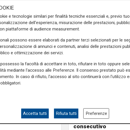
 tutta la regione)
non solo
OOKIE
erritorio regionale ma anche
ne maggiormente.
okie e tecnologie similari per finalità tecniche essenziali e, previo t
onalizzazione dell'esperienza, misurazione delle prestazioni, pubblic
eve calo specie nei valori
con piattaforme di audience measurement.
sonali possono essere elaborati da partner terzi selezionati per le seg
37 gradi a Diano Castello
personalizzazione di annunci e contenuti, analisi delle prestazioni pubbl
ia) che ieri
ha battuto con
blico e ottimizzazione dei servizi.
 elevata del 2022
, mentre il
possesso la facoltà di accettare in toto, rifiutare in toto oppure sele
agra
(La Spezia)".
alità mediante l'accesso alle Preferenze. Il consenso prestato può 
mento. In caso di rifiuto, l'accesso al sito continuerà con l'utilizzo e
e sulla Liguria seguiteci sul
obbligatori.
e
e su
Facebook
.
Afa
Caldo in Liguria, boll
Accetta tutti
Rifiuta tutti
Preferenze
anche sabato: settim
consecutivo