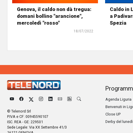
Genova, il caldo non dà tregua:
Caldo in L
domani bollino "arancione",
a Padivar
mercoledì "rosso"
Spezia
18/07/2022
Programm
Agenda Liguria
Benvenuti in Lig
© Telenord Srl
Close UP
P.IVA e CF: 00945590107
Derby del lunedì
ISC. REA - GE: 229501
Sede Legale: Via XX Settembre 41/3
16121 GENOVA