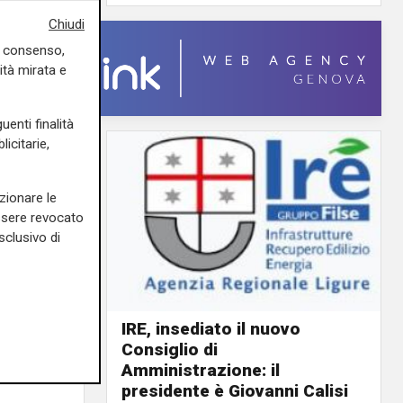
Chiudi
uo consenso,
ità mirata e
uenti finalità
icitarie,
zionare le
essere revocato
sclusivo di
IRE, insediato il nuovo
Consiglio di
ino rosso
Amministrazione: il
o giorno
presidente è Giovanni Calisi