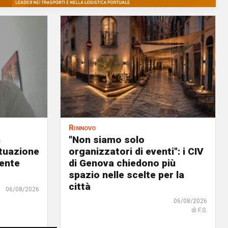
Rinnovo
n
"Non siamo solo
ituazione
organizzatori di eventi": i CIV
dente
di Genova chiedono più
spazio nelle scelte per la
città
06/08/2026
06/08/2026
di F.S.