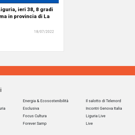
iguria, ieri 38, 8 gradi
ma in provincia di La
18/07/2022
i
Energia & Ecosostenibilità
Il salotto di Telenord
uria
Esclusiva
Incontri Genova Italia
Focus Cultura
Liguria Live
Forever Samp
Live