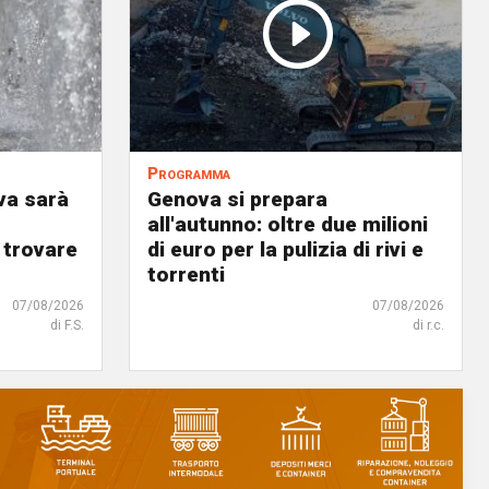
Programma
va sarà
Genova si prepara
all'autunno: oltre due milioni
 trovare
di euro per la pulizia di rivi e
torrenti
07/08/2026
07/08/2026
di F.S.
di r.c.