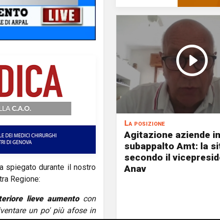
La posizione
Agitazione aziende i
subappalto Amt: la s
secondo il vicepresi
a spiegato durante il nostro
Anav
tra Regione:
teriore lieve aumento
con
ventare un po' più afose in