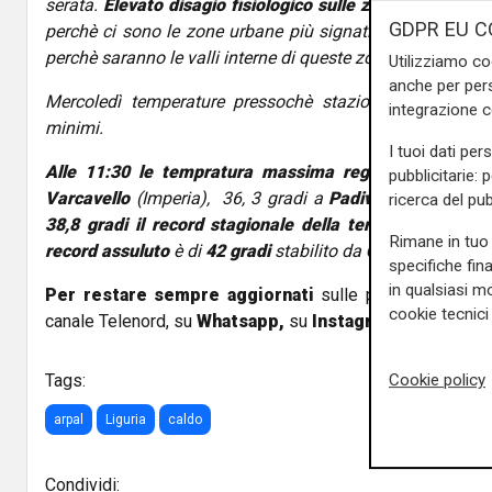
serata.
Elevato disagio fisiologico sulle zone ABC (quasi
GDPR EU C
perchè ci sono le zone urbane più signative del nostro t
perchè saranno le valli interne di queste zone a risentir
Utilizziamo co
anche per pers
Mercoledì temperature pressochè stazionarie con un li
integrazione 
minimi.
I tuoi dati per
Alle 11:30 le tempratura massima registrata era di 
pubblicitarie: 
Varcavello
(Imperia), 36, 3 gradi a
Padivarma
( La Spez
ricerca del pub
38,8 gradi il record stagionale della temperatura più
Rimane in tuo 
record assuluto
è di
42 gradi
stabilito da
Castelnuovo M
specifiche fin
in qualsiasi mo
Per restare sempre aggiornati
sulle principali notizi
cookie tecnici 
canale Telenord, su
Whatsapp,
su
Instagram
,
su
Youtub
Cookie policy
Tags:
arpal
Liguria
caldo
Condividi: