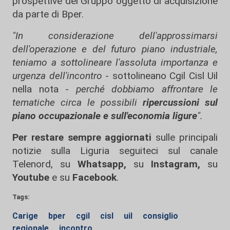
prospettive del Gruppo oggetto di acquisizione
da parte di Bper.
"In considerazione dell'approssimarsi
dell'operazione e del futuro piano industriale,
teniamo a sottolineare l'assoluta importanza e
urgenza dell'incontro
- sottolineano Cgil Cisl Uil
nella nota -
perché dobbiamo
affrontare le
tematiche circa le possibili
ripercussioni sul
piano occupazionale e sull'economia ligure
".
Per restare sempre aggiornati
sulle principali
notizie sulla Liguria seguiteci sul canale
Telenord, su
Whatsapp,
su
Instagram
,
su
Youtube
e su
Facebook
.
Tags:
Carige
bper
cgil
cisl
uil
consiglio
regionale
incontro