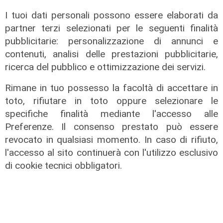
I tuoi dati personali possono essere elaborati da
partner terzi selezionati per le seguenti finalità
pubblicitarie: personalizzazione di annunci e
contenuti, analisi delle prestazioni pubblicitarie,
Assegnazione
ricerca del pubblico e ottimizzazione dei servizi.
Tunnel subportuale, a Webuild il
maxi appalto da 803 milioni. Bucci:
Rimane in tuo possesso la facoltà di accettare in
"Passo che Genova attendeva da
toto, rifiutare in toto oppure selezionare le
decenni"
specifiche finalità mediante l'accesso alle
Preferenze. Il consenso prestato può essere
31/07/2026
di R.P.
revocato in qualsiasi momento. In caso di rifiuto,
l'accesso al sito continuerà con l'utilizzo esclusivo
di cookie tecnici obbligatori.