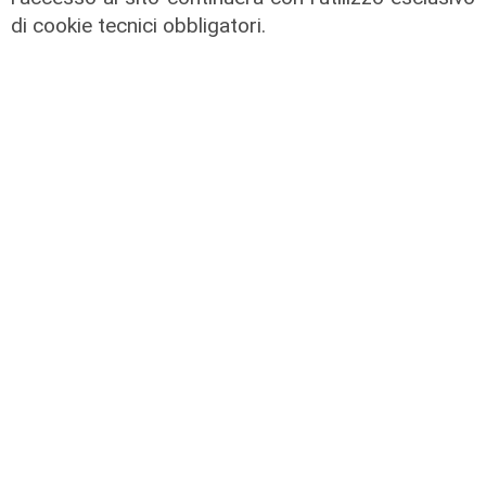
di cookie tecnici obbligatori.
Mia, Tua, Nostra
Sampdoria, campagna abbonamenti
a gonfie vele: superata quota
15mila rinnovi
03/08/2026
di F.S.