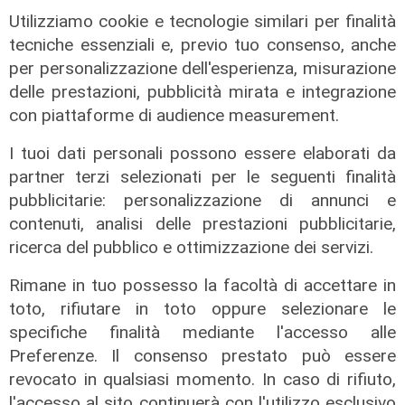
Utilizziamo cookie e tecnologie similari per finalità
Sampdoria, doppio rinforzo in arrivo.
tecniche essenziali e, previo tuo consenso, anche
Ufficiale Pedrola all'Oviedo, saluta
per personalizzazione dell'esperienza, misurazione
anche Girelli
delle prestazioni, pubblicità mirata e integrazione
03/08/2026
con piattaforme di audience measurement.
di r.c.
I tuoi dati personali possono essere elaborati da
partner terzi selezionati per le seguenti finalità
pubblicitarie: personalizzazione di annunci e
contenuti, analisi delle prestazioni pubblicitarie,
ricerca del pubblico e ottimizzazione dei servizi.
Rimane in tuo possesso la facoltà di accettare in
toto, rifiutare in toto oppure selezionare le
specifiche finalità mediante l'accesso alle
Preferenze. Il consenso prestato può essere
revocato in qualsiasi momento. In caso di rifiuto,
l'accesso al sito continuerà con l'utilizzo esclusivo