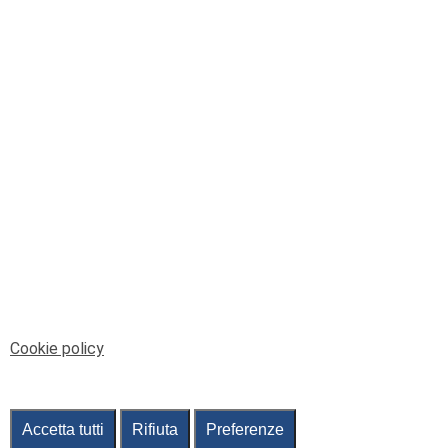
© Telenord Srl
P.IVA e CF: 00945590107 - ISC. REA - GE: 229501
Sede Legale: Via XX Settembre 41/3, 16121 GENOVA
PEC: contabilita@pec.telenord.it
Capitale sociale: 343.598,42 euro i.v.
Tutti i diritti riservati, vietata la copia anche parziale
dei contenuti
pubtelenord@telenord.it
Tel. 010 55 32 701
Informativa della privacy
|
Gestisci consenso
Cookie policy
Accetta tutti
Rifiuta
Preferenze