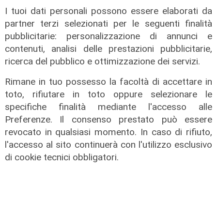
anche lunedì
I tuoi dati personali possono essere elaborati da
08/08/2026
partner terzi selezionati per le seguenti finalità
di c.b.
pubblicitarie: personalizzazione di annunci e
contenuti, analisi delle prestazioni pubblicitarie,
ricerca del pubblico e ottimizzazione dei servizi.
Rimane in tuo possesso la facoltà di accettare in
toto, rifiutare in toto oppure selezionare le
specifiche finalità mediante l'accesso alle
Preferenze. Il consenso prestato può essere
revocato in qualsiasi momento. In caso di rifiuto,
l'accesso al sito continuerà con l'utilizzo esclusivo
di cookie tecnici obbligatori.
Il derby
Mignanego: il 28 agosto la partita
dell'estate, preti e suore contro