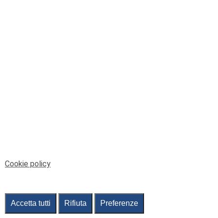
© Telenord Srl
P.IVA e CF: 00945590107 - ISC. REA - GE: 229501
Sede Legale: Via XX Settembre 41/3, 16121 GENOVA
PEC: contabilita@pec.telenord.it
Capitale sociale: 343.598,42 euro i.v.
Tutti i diritti riservati, vietata la copia anche parziale
dei contenuti
pubtelenord@telenord.it
Tel. 010 55 32 701
Informativa della privacy
|
Gestisci consenso
Cookie policy
Accetta tutti
Rifiuta
Preferenze