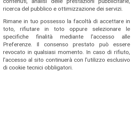
contenuti, analisi delle prestazioni pubblicitarie,
ricerca del pubblico e ottimizzazione dei servizi.
Rimane in tuo possesso la facoltà di accettare in
toto, rifiutare in toto oppure selezionare le
specifiche finalità mediante l'accesso alle
Preferenze. Il consenso prestato può essere
revocato in qualsiasi momento. In caso di rifiuto,
l'accesso al sito continuerà con l'utilizzo esclusivo
Gli sviluppi
di cookie tecnici obbligatori.
Ex Ilva: si rafforza l'ipotesi della
discesa in campo di una cordata
italiana
05/08/2026
di Claudio Baffico