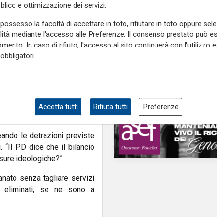
o lasciato la Liguria nel
blico e ottimizzazione dei servizi.
L'analisi
damenti e ordini del giorno
Claudio Montaldo: "P
possesso la facoltà di accettare in toto, rifiutare in toto oppure sele
nimo negli appalti regionali.
punti d'incontro e cris
alità mediante l'accesso alle Preferenze. Il consenso prestato può 
famiglia, ma si cerca 
mento. In caso di rifiuto, l'accesso al sito continuerà con l'utilizzo e
vo. Il PD disinforma” -
La
nemico nell'immigrat
obbligatori.
endiamo le difficoltà del Pd
senza i buchi che avevano
, a differenza di quanto sta
 presenta con una raffica di
idente della Commissione
Accetta tutti
Rifiuta tutti
Preferenze
eando le detrazioni previste
. “Il PD dice che il bilancio
isure ideologiche?”.
anato senza tagliare servizi
i eliminati, se ne sono a