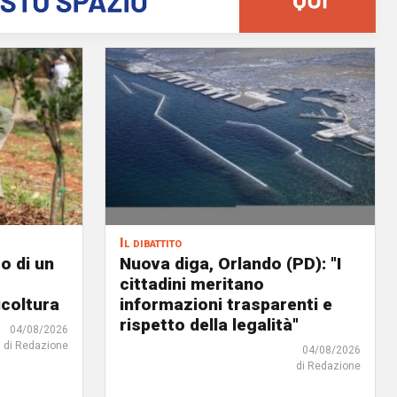
Il dibattito
o di un
Nuova diga, Orlando (PD): "I
cittadini meritano
icoltura
informazioni trasparenti e
rispetto della legalità"
04/08/2026
di Redazione
04/08/2026
di Redazione