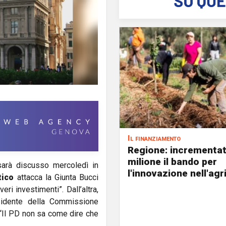
Il finanziamento
Regione: incrementat
milione il bando per
sarà discusso mercoledì in
l'innovazione nell'agr
tico
attacca la Giunta Bucci
eri investimenti”. Dall’altra,
sidente della Commissione
 “Il PD non sa come dire che