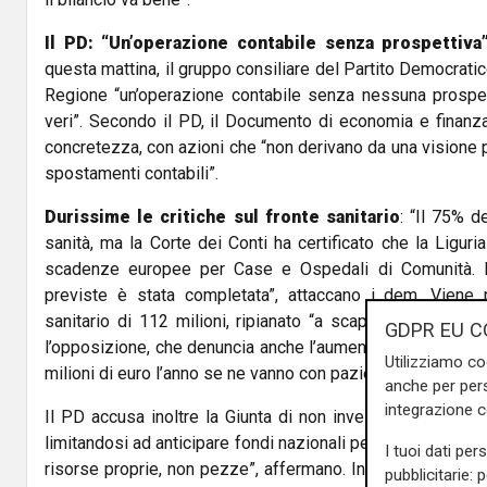
Il PD: “Un’operazione contabile senza prospettiva
questa mattina, il gruppo consiliare del Partito Democratico
Regione “un’operazione contabile senza nessuna prospett
veri”. Secondo il PD, il Documento di economia e finanza
concretezza, con azioni che “non derivano da una visione p
spostamenti contabili”.
Durissime le critiche sul fronte sanitario
: “Il 75% d
sanità, ma la Corte dei Conti ha certificato che la Liguria
scadenze europee per Case e Ospedali di Comunità. N
previste è stata completata”, attaccano i dem. Viene 
sanitario di 112 milioni, ripianato “a scapito di altri serv
GDPR EU C
l’opposizione, che denuncia anche l’aumento della mobilità
Utilizziamo co
milioni di euro l’anno se ne vanno con pazienti che si curan
anche per pers
integrazione 
Il PD accusa inoltre la Giunta di non investire davvero su
limitandosi ad anticipare fondi nazionali per coprire i dann
I tuoi dati per
risorse proprie, non pezze”, affermano. Infine,
il lavoro
pubblicitarie: 