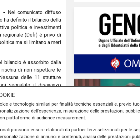
” -
Nel comunicato diffuso
 ha definito il bilancio della
iva politica e investimenti
 regionale (Defr) è privo di
olitica ma si limitano a meri
el bilancio è assorbito dalla
 rischia di non rispettare le
essuna delle 11 strutture
poi segnalato il disavanzo
izi per i cittadini”, secondo
OOKIE
 sanitaria passiva: “Oltre 70
okie e tecnologie similari per finalità tecniche essenziali e, previo t
o fuori regione”.
onalizzazione dell'esperienza, misurazione delle prestazioni, pubblic
con piattaforme di audience measurement.
l trasporto pubblico locale,
i gestionali di AMT. “Servono
sonali possono essere elaborati da partner terzi selezionati per le seg
: “Cresce nei numeri, ma è
personalizzazione di annunci e contenuti, analisi delle prestazioni pubbl