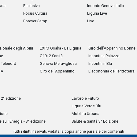
uria
Esclusiva
Incontri Genova Italia
Focus Cultura
Liguria Live
Forever Samp
Live
ionale degli Alpini
EXPO Osaka - La Liguria
Giro dell'Appennino Donne
he
G19+2 Sanità
Incontri a Palazzo
Telenord
Genova Meravigliosa
Incontri in Blu
IA
Giro dell'Appennino
L'economia dell'entroterra
 2° edizione
Lavoro e Futuro
Liguria Verde Blu
zione
Mobilità Urbana
sull’Energia - 3° edizione
Salute & Sanità 3° Edizione
Tutti i diritti riservati, vietata la copia anche parziale dei contenuti