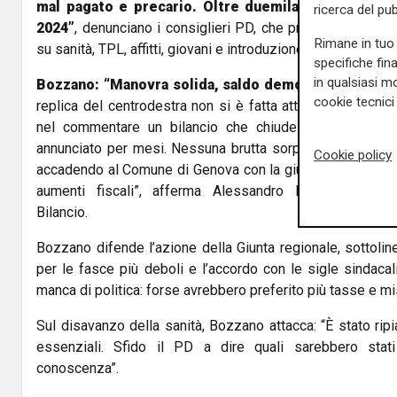
mal pagato e precario. Oltre duemila under 40 hann
ricerca del pub
2024”
, denunciano i consiglieri PD, che promettono emen
Rimane in tuo 
su sanità, TPL, affitti, giovani e introduzione del salario mi
specifiche fin
in qualsiasi mo
Bozzano: “Manovra solida, saldo demografico positi
cookie tecnici 
replica del centrodestra non si è fatta attendere. “Compr
nel commentare un bilancio che chiude in pareggio, 
annunciato per mesi. Nessuna brutta sorpresa per i liguri
Cookie policy
accadendo al Comune di Genova con la giunta Salis, che si
aumenti fiscali”, afferma Alessandro Bozzano, pres
Bilancio.
Bozzano difende l’azione della Giunta regionale, sottolin
per le fasce più deboli e l’accordo con le sigle sindacali
manca di politica: forse avrebbero preferito più tasse e m
Sul disavanzo della sanità, Bozzano attacca: “È stato ripi
essenziali. Sfido il PD a dire quali sarebbero stat
conoscenza”.