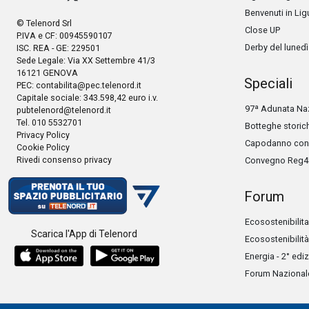
Benvenuti in Lig
© Telenord Srl
Close UP
P.IVA e CF: 00945590107
Derby del lunedì
ISC. REA - GE: 229501
Sede Legale: Via XX Settembre 41/3
16121 GENOVA
Speciali
PEC:
contabilita@pec.telenord.it
Capitale sociale: 343.598,42 euro i.v.
97ª Adunata Naz
pubtelenord@telenord.it
Tel. 010 5532701
Botteghe storic
Privacy Policy
Capodanno con 
Cookie Policy
Rivedi consenso privacy
Convegno Reg4
Forum
Ecosostenibilita
Scarica l'App di Telenord
Ecosostenibilità
Energia - 2° edi
Forum Nazionale 