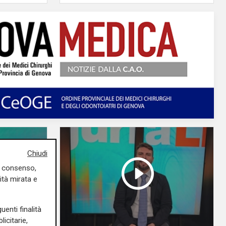
Chiudi
uo consenso,
ità mirata e
uenti finalità
icitarie,