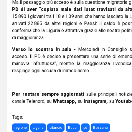
Ma il passaggio più acceso è sulla questione migratoria g
PD di aver “copiato male dati Istat travisati da alt
15.890 i giovani tra i 18 e i 39 anni che hanno lasciato la
arrivati 22.885 da altre regioni e Paesi: il saldo è pos
conferma che la Liguria è attrattiva grazie alle nostre polit
di maggioranza.
Verso lo scontro in aula -
Mercoledì in Consiglio s
acceso. Il PD è deciso a presentare una serie di emend
manovra infruttuosa”, mentre la maggioranza rivendica 
respinge ogni accusa di immobilismo.
Per restare sempre aggiornati
sulle principali notizi
canale Telenord, su
Whatsapp,
su
Instagram
,
su
Youtub
Tags:
regione
Liguria
bilancio
Bucci
pd
Bozzano