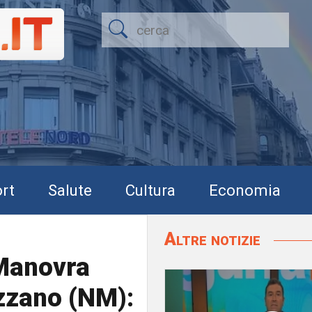
rt
Salute
Cultura
Economia
Altre notizie
"Manovra
ozzano (NM):