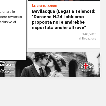
Le dichiarazioni
ochi
Bevilacqua (Lega) a Telenord:
zionare le
i della
"Darsena H.24 l'abbiamo
essere revocato
il
proposta noi e andrebbe
sclusivo di
o"
esportata anche altrove"
03/08/2026
03/08/2026
di Redazione
di Redazione