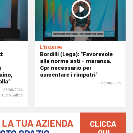
L'esclusiva
d:
Bordilli (Lega): "Favorevole
alle norme anti - maranza.
i
Cpr necessario per
aino,
aumentare i rimpatri"
lla"
05/08/2026
06/08/2026
Claudio Baffico