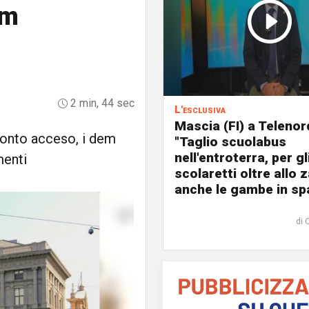
em
2 min, 44 sec
L'esclusiva
Mascia (FI) a Telenor
ronto acceso, i dem
"Taglio scuolabus
nell'entroterra, per gl
menti
scolaretti oltre allo z
anche le gambe in spa
di 