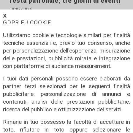
festa patronale, tre giorni di eventi
09/08/2026
di Redazione
𝗫
GDPR EU COOKIE
Utilizziamo cookie e tecnologie similari per finalità
tecniche essenziali e, previo tuo consenso, anche
per personalizzazione dell'esperienza, misurazione
delle prestazioni, pubblicità mirata e integrazione
con piattaforme di audience measurement.
I tuoi dati personali possono essere elaborati da
partner terzi selezionati per le seguenti finalità
pubblicitarie: personalizzazione di annunci e
Il rapporto
contenuti, analisi delle prestazioni pubblicitarie,
Scajola: "Io e Bucci? Al governatore
ricerca del pubblico e ottimizzazione dei servizi.
ho promesso che gli sarei stato
sempre vicino. Con il mio consiglio"
Rimane in tuo possesso la facoltà di accettare in
09/08/2026
toto, rifiutare in toto oppure selezionare le