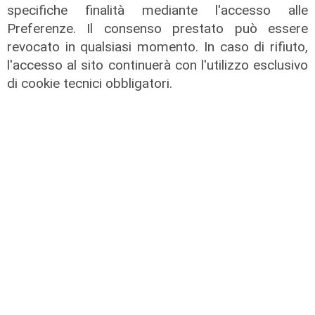
di Redazione
specifiche finalità mediante l'accesso alle
Preferenze. Il consenso prestato può essere
revocato in qualsiasi momento. In caso di rifiuto,
l'accesso al sito continuerà con l'utilizzo esclusivo
di cookie tecnici obbligatori.
Le dichiarazioni
Sicurezza a Genova: il SIAP auspica
che l’incontro tra il Ministro
Piantedosi e la Sindaca Salis riporti
il tema nell’alveo corretto dei Patti
per la
08/08/2026