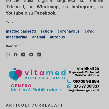
notizie sulla Liguria seguiteci sul canale
Telenord, su
Whatsapp,
su
Instagram
,
su
Youtube
e su
Facebook
.
Tags:
matteo bassetti
scuole
coronavirus
covid
mascherine
anziani
autobus
Condividi:
ARTICOLI CORREALATI