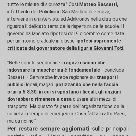
tutte le misure di sicurezza." Così
Matteo Bassetti,
infettivolo del Policlinico San Martino di Genova,
interviene in un'intervista ad Adnkronos nella diatriba che
riguarda il delicato tema della riapertura delle scuole. Il
governo ha lanciato l'ipotesi del 9 dicembre come data
per un ritorno graduale in classe,
i
potesi aspramente
criticata dal governatore della liguria Giovanni Toti
.
"Nelle scuole secondarie
i ragazzi sanno che
indossare la mascherina è fondamentale
- conclude
Bassetti - Servirebbe invece ragionare sui
trasporti
pubblici
locali, magari
ipotizzando che nella fascia
oraria 6-8.30, in cui si spostano i liceali, gli anziani
dovrebbero rimanere a casa
o usare altri mezzi di
trasporto. Ma questo fa parte dell'organizzazione della
società in tempo di emergenza. Cosa fatta in altri Paesi,
ma da noi no."
Per restare sempre aggiornati
sulle principali