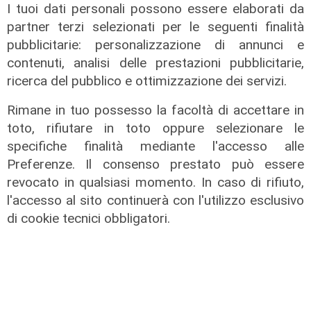
il tema nell’alveo corretto dei Patti
I tuoi dati personali possono essere elaborati da
per la
partner terzi selezionati per le seguenti finalità
08/08/2026
pubblicitarie: personalizzazione di annunci e
di Redazione
contenuti, analisi delle prestazioni pubblicitarie,
ricerca del pubblico e ottimizzazione dei servizi.
Rimane in tuo possesso la facoltà di accettare in
toto, rifiutare in toto oppure selezionare le
specifiche finalità mediante l'accesso alle
Preferenze. Il consenso prestato può essere
revocato in qualsiasi momento. In caso di rifiuto,
l'accesso al sito continuerà con l'utilizzo esclusivo
di cookie tecnici obbligatori.