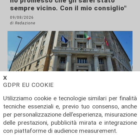
ho promesso che gli sarei stato
sempre vicino. Con il mio consiglio"
09/08/2026
di Redazione
𝗫
GDPR EU COOKIE
Utilizziamo cookie e tecnologie similari per finalità
tecniche essenziali e, previo tuo consenso, anche
Le dichiarazioni
per personalizzazione dell'esperienza, misurazione
Sicurezza a Genova: il SIAP auspica
delle prestazioni, pubblicità mirata e integrazione
che l’incontro tra il Ministro
con piattaforme di audience measurement.
Piantedosi e la Sindaca Salis riporti