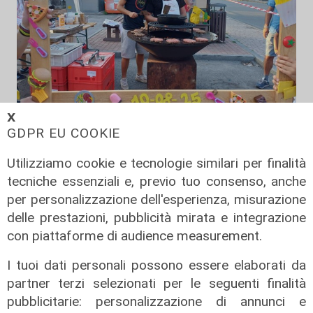
𝗫
GDPR EU COOKIE
A Ronco Scrivia
Borgo Fornari: la tradizione della
Utilizziamo cookie e tecnologie similari per finalità
festa patronale, tre giorni di eventi
tecniche essenziali e, previo tuo consenso, anche
per personalizzazione dell'esperienza, misurazione
09/08/2026
di Redazione
delle prestazioni, pubblicità mirata e integrazione
con piattaforme di audience measurement.
I tuoi dati personali possono essere elaborati da
partner terzi selezionati per le seguenti finalità
pubblicitarie: personalizzazione di annunci e