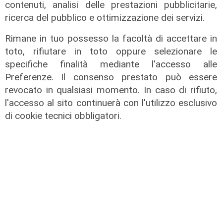
contenuti, analisi delle prestazioni pubblicitarie,
ricerca del pubblico e ottimizzazione dei servizi.
Rimane in tuo possesso la facoltà di accettare in
toto, rifiutare in toto oppure selezionare le
Il rapporto
specifiche finalità mediante l'accesso alle
Preferenze. Il consenso prestato può essere
Scajola: "Io e Bucci? Al governatore
revocato in qualsiasi momento. In caso di rifiuto,
ho promesso che gli sarei stato
l'accesso al sito continuerà con l'utilizzo esclusivo
sempre vicino. Con il mio consiglio"
di cookie tecnici obbligatori.
09/08/2026
di Redazione