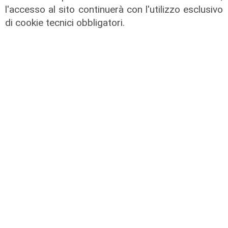
l'accesso al sito continuerà con l'utilizzo esclusivo
di cookie tecnici obbligatori.
L'impegno
Bassa Valbisagno riqualificata e
pulita: gli sforzi del presidente
Ivaldi
05/08/2026