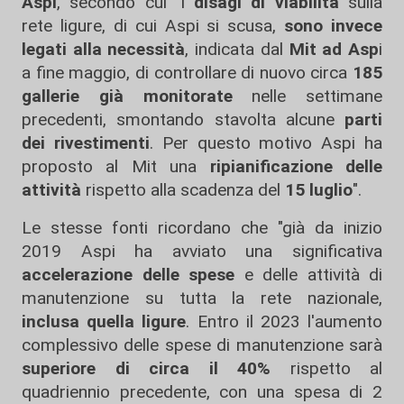
Aspi
, secondo cui "i
disagi di viabilità
sulla
rete ligure, di cui Aspi si scusa,
sono invece
legati alla necessità
, indicata dal
Mit ad Asp
i
a fine maggio, di controllare di nuovo circa
185
gallerie già monitorate
nelle settimane
precedenti, smontando stavolta alcune
parti
dei rivestimenti
. Per questo motivo Aspi ha
proposto al Mit una
ripianificazione delle
attività
rispetto alla scadenza del
15 luglio
".
Le stesse fonti ricordano che "già da inizio
2019 Aspi ha avviato una significativa
accelerazione delle spese
e delle attività di
manutenzione su tutta la rete nazionale,
inclusa quella ligure
. Entro il 2023 l'aumento
complessivo delle spese di manutenzione sarà
superiore di circa il 40%
rispetto al
quadriennio precedente, con una spesa di 2