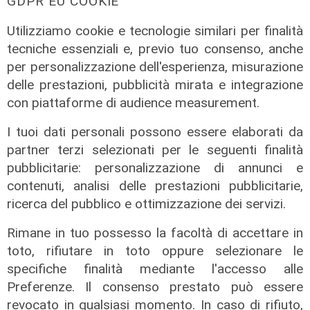
GDPR EU COOKIE
Utilizziamo cookie e tecnologie similari per finalità
tecniche essenziali e, previo tuo consenso, anche
per personalizzazione dell'esperienza, misurazione
delle prestazioni, pubblicità mirata e integrazione
con piattaforme di audience measurement.
I tuoi dati personali possono essere elaborati da
Le posizioni
partner terzi selezionati per le seguenti finalità
Barricate sulle linee extraurbane a
pubblicitarie: personalizzazione di annunci e
integrazione delle linee Amt
contenuti, analisi delle prestazioni pubblicitarie,
ricerca del pubblico e ottimizzazione dei servizi.
05/08/2026
Rimane in tuo possesso la facoltà di accettare in
toto, rifiutare in toto oppure selezionare le
specifiche finalità mediante l'accesso alle
Preferenze. Il consenso prestato può essere
revocato in qualsiasi momento. In caso di rifiuto,