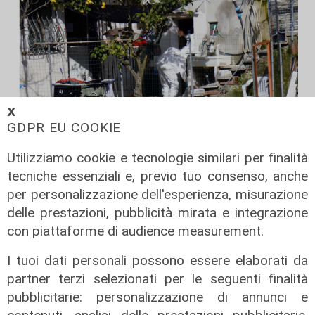
𝗫
GDPR EU COOKIE
Utilizziamo cookie e tecnologie similari per finalità
Nullaosta
tecniche essenziali e, previo tuo consenso, anche
Bimba morta a Bordighera,
per personalizzazione dell'esperienza, misurazione
restituita alla famiglia la salma
delle prestazioni, pubblicità mirata e integrazione
della piccola Beatrice
con piattaforme di audience measurement.
10/08/2026
di Redazione
I tuoi dati personali possono essere elaborati da
partner terzi selezionati per le seguenti finalità
pubblicitarie: personalizzazione di annunci e