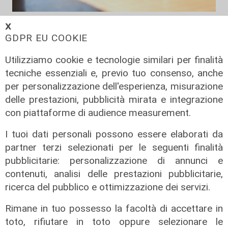
amici a 4 zampe
𝗫
GDPR EU COOKIE
Grande caldo, animali domestici a
rischio: i consigli del veterinario
Utilizziamo cookie e tecnologie similari per finalità
20/07/2022
tecniche essenziali e, previo tuo consenso, anche
di Anna Li Vigni
per personalizzazione dell'esperienza, misurazione
delle prestazioni, pubblicità mirata e integrazione
con piattaforme di audience measurement.
I tuoi dati personali possono essere elaborati da
partner terzi selezionati per le seguenti finalità
pubblicitarie: personalizzazione di annunci e
contenuti, analisi delle prestazioni pubblicitarie,
ricerca del pubblico e ottimizzazione dei servizi.
l'intervento
Rimane in tuo possesso la facoltà di accettare in
Genova, l'assessore Piana e
toto, rifiutare in toto oppure selezionare le
l'emergenza cinghiali: "Ampliare i