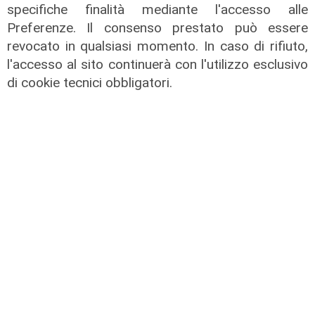
specifiche finalità mediante l'accesso alle
calendari venatori"
Preferenze. Il consenso prestato può essere
02/05/2022
revocato in qualsiasi momento. In caso di rifiuto,
di Tiziana Cairati
l'accesso al sito continuerà con l'utilizzo esclusivo
di cookie tecnici obbligatori.
il video
Savona, coppia di daini a passeggio
lungo l'Aurelia fra Bergeggi e
Spotorno
13/04/2022