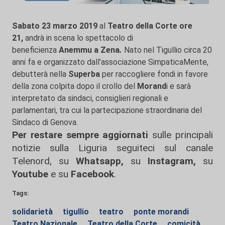
Sabato 23 marzo 2019
al
Teatro della Corte ore
21,
andrà in scena lo spettacolo di
beneficienza
Anemmu a Zena
.
Nato nel Tigullio circa 20
anni fa e organizzato dall’associazione SimpaticaMente,
debutterà nella
Superba
per raccogliere fondi in favore
della zona colpita dopo il crollo del
Morand
i e sarà
interpretato da sindaci, consiglieri regionali e
parlamentari, tra cui la partecipazione straordinaria del
Sindaco di Genova.
Per restare sempre aggiornati
sulle principali
notizie sulla Liguria seguiteci sul canale
Telenord, su
Whatsapp,
su
Instagram
,
su
Youtube
e su
Facebook
.
Tags:
solidarietà
tigullio
teatro
ponte morandi
Teatro Nazionale
Teatro della Corte
comicità