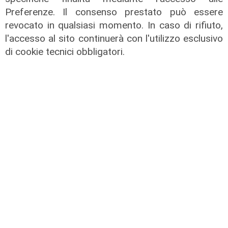
Preferenze. Il consenso prestato può essere
revocato in qualsiasi momento. In caso di rifiuto,
l'accesso al sito continuerà con l'utilizzo esclusivo
di cookie tecnici obbligatori.
L'artista
GOG, Notturni en plein air, il 6
agosto a Palazzo Ducale il recital di
Dmitry Yudin: un viaggio tra Bach,
Poulenc, Griffes e Liszt
02/08/2026
di steris