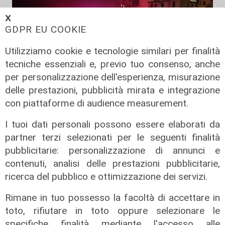
𝗫
GDPR EU COOKIE
Utilizziamo cookie e tecnologie similari per finalità
tecniche essenziali e, previo tuo consenso, anche
Spettacolo di luce
per personalizzazione dell'esperienza, misurazione
In migliaia a Camogli per la Stella
delle prestazioni, pubblicità mirata e integrazione
Maris: spiaggia piena per la posa dei
con piattaforme di audience measurement.
lumini
I tuoi dati personali possono essere elaborati da
03/08/2026
di r.c.
partner terzi selezionati per le seguenti finalità
pubblicitarie: personalizzazione di annunci e
contenuti, analisi delle prestazioni pubblicitarie,
ricerca del pubblico e ottimizzazione dei servizi.
Rimane in tuo possesso la facoltà di accettare in
toto, rifiutare in toto oppure selezionare le
specifiche finalità mediante l'accesso alle