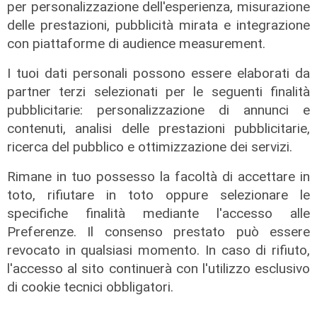
per personalizzazione dell'esperienza, misurazione
delle prestazioni, pubblicità mirata e integrazione
con piattaforme di audience measurement.
GP Abu Dhabi
I tuoi dati personali possono essere elaborati da
partner terzi selezionati per le seguenti finalità
Formula 1, Verstappen è campione
pubblicitarie: personalizzazione di annunci e
del mondo! Hamilton battuto
contenuti, analisi delle prestazioni pubblicitarie,
all'ultimo giro di una gara folle
ricerca del pubblico e ottimizzazione dei servizi.
12/12/2021
Rimane in tuo possesso la facoltà di accettare in
toto, rifiutare in toto oppure selezionare le
specifiche finalità mediante l'accesso alle
Preferenze. Il consenso prestato può essere
revocato in qualsiasi momento. In caso di rifiuto,
l'accesso al sito continuerà con l'utilizzo esclusivo
di cookie tecnici obbligatori.