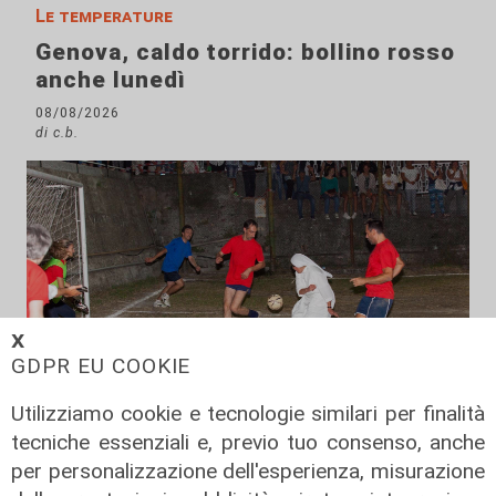
Le temperature
Genova, caldo torrido: bollino rosso
anche lunedì
08/08/2026
di c.b.
𝗫
GDPR EU COOKIE
Utilizziamo cookie e tecnologie similari per finalità
tecniche essenziali e, previo tuo consenso, anche
per personalizzazione dell'esperienza, misurazione
Il derby