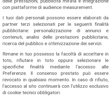
delle prestazioni, pubblicità mirata e integrazione
Mignanego: il 28 agosto la partita
con piattaforme di audience measurement.
dell'estate, preti e suore contro
sindaci e parlamentari
I tuoi dati personali possono essere elaborati da
partner terzi selezionati per le seguenti finalità
08/08/2026
di Redazione
pubblicitarie: personalizzazione di annunci e
contenuti, analisi delle prestazioni pubblicitarie,
ricerca del pubblico e ottimizzazione dei servizi.
Rimane in tuo possesso la facoltà di accettare in
toto, rifiutare in toto oppure selezionare le
specifiche finalità mediante l'accesso alle
Preferenze. Il consenso prestato può essere
revocato in qualsiasi momento. In caso di rifiuto,
l'accesso al sito continuerà con l'utilizzo esclusivo
di cookie tecnici obbligatori.