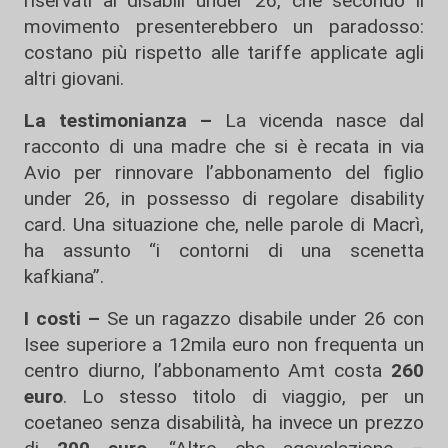
riservati ai disabili under 26, che secondo il
movimento presenterebbero un paradosso:
costano più rispetto alle tariffe applicate agli
altri giovani.
La testimonianza –
La vicenda nasce dal
racconto di una madre che si è recata in via
Avio per rinnovare l’abbonamento del figlio
under 26, in possesso di regolare disability
card. Una situazione che, nelle parole di Macrì,
ha assunto “i contorni di una scenetta
kafkiana”.
I costi –
Se un ragazzo disabile under 26 con
Isee superiore a 12mila euro non frequenta un
centro diurno, l’abbonamento Amt costa
260
euro
. Lo stesso titolo di viaggio, per un
coetaneo senza disabilità, ha invece un prezzo