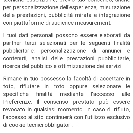
per personalizzazione dell'esperienza, misurazione
Il progetto
delle prestazioni, pubblicità mirata e integrazione
Egitto, Alstom alla guida di un
con piattaforme di audience measurement.
consorzio firma contratti da 690
I tuoi dati personali possono essere elaborati da
milioni
partner terzi selezionati per le seguenti finalità
18/06/2026
pubblicitarie: personalizzazione di annunci e
di Redazione
contenuti, analisi delle prestazioni pubblicitarie,
ricerca del pubblico e ottimizzazione dei servizi.
Rimane in tuo possesso la facoltà di accettare in
toto, rifiutare in toto oppure selezionare le
specifiche finalità mediante l'accesso alle
Preferenze. Il consenso prestato può essere
revocato in qualsiasi momento. In caso di rifiuto,
l'accesso al sito continuerà con l'utilizzo esclusivo
di cookie tecnici obbligatori.