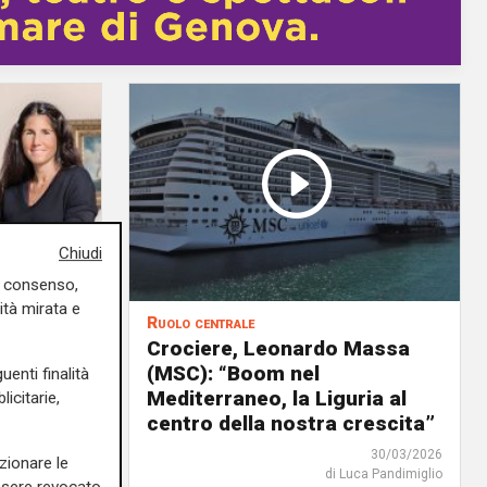
Chiudi
uo consenso,
ità mirata e
Ruolo centrale
a
Crociere, Leonardo Massa
tà
(MSC): “Boom nel
uenti finalità
Mediterraneo, la Liguria al
icitarie,
centro della nostra crescita”
13/04/2026
30/03/2026
zionare le
rlotta Nicoletti
di Luca Pandimiglio