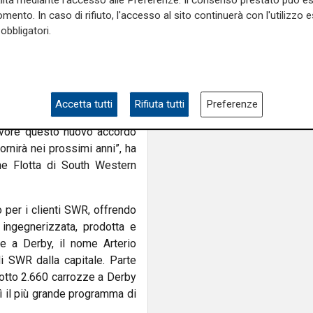
alità mediante l'accesso alle Preferenze. Il consenso prestato può 
mento. In caso di rifiuto, l'accesso al sito continuerà con l'utilizzo e
 la manutenzione pesante e
obbligatori.
ottimali. Un team di cinque
 dati dai treni in servizio,
delle prestazioni.
 dei clienti sulle tratte della
Accetta tutti
Rifiuta tutti
Preferenze
fort. Mentre continuiamo
favore questo nuovo accordo
rnirà nei prossimi anni”, ha
ne Flotta di South Western
 per i clienti SWR, offrendo
, ingegnerizzata, prodotta e
e a Derby, il nome Arterio
di SWR dalla capitale. Parte
odotto 2.660 carrozze a Derby
sì il più grande programma di