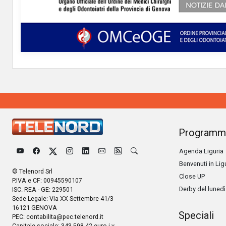
Programm
Agenda Liguria
Benvenuti in Lig
© Telenord Srl
Close UP
P.IVA e CF: 00945590107
Derby del lunedì
ISC. REA - GE: 229501
Sede Legale: Via XX Settembre 41/3
16121 GENOVA
Speciali
PEC:
contabilita@pec.telenord.it
Capitale sociale: 343.598,42 euro i.v.