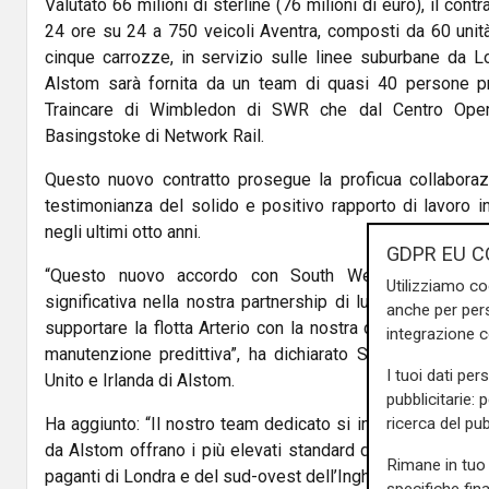
Valutato 66 milioni di sterline (76 milioni di euro), il cont
24 ore su 24 a 750 veicoli Aventra, composti da 60 unit
cinque carrozze, in servizio sulle linee suburbane da Lo
Alstom sarà fornita da un team di quasi 40 persone pr
Traincare di Wimbledon di SWR che dal Centro Opera
Basingstoke di Network Rail.
Questo nuovo contratto prosegue la proficua collaboraz
testimonianza del solido e positivo rapporto di lavoro 
negli ultimi otto anni.
GDPR EU C
“Questo nuovo accordo con South Western Railway 
Utilizziamo co
significativa nella nostra partnership di lunga data. Siam
anche per pers
supportare la flotta Arterio con la nostra competenza tec
integrazione 
manutenzione predittiva”, ha dichiarato Steven Harvey, 
I tuoi dati per
Unito e Irlanda di Alstom.
pubblicitarie: 
ricerca del pub
Ha aggiunto: “Il nostro team dedicato si impegna a garanti
da Alstom offrano i più elevati standard di prestazioni e 
Rimane in tuo 
paganti di Londra e del sud-ovest dell’Inghilterra”.