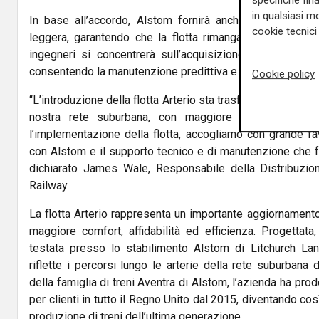
specifiche fin
in qualsiasi mo
In base all’accordo, Alstom fornirà anche ricambi per
cookie tecnici 
leggera, garantendo che la flotta rimanga in condizioni 
ingegneri si concentrerà sull’acquisizione e l’analisi dei
consentendo la manutenzione predittiva e il miglioramento 
Cookie policy
“L’introduzione della flotta Arterio sta trasformando i viaggi
nostra rete suburbana, con maggiore capacità e com
l’implementazione della flotta, accogliamo con grande 
con Alstom e il supporto tecnico e di manutenzione che fo
dichiarato James Wale, Responsabile della Distribuzio
Railway.
La flotta Arterio rappresenta un importante aggiornamento
maggiore comfort, affidabilità ed efficienza. Progettata
testata presso lo stabilimento Alstom di Litchurch Lan
riflette i percorsi lungo le arterie della rete suburbana 
della famiglia di treni Aventra di Alstom, l’azienda ha pr
per clienti in tutto il Regno Unito dal 2015, diventando co
produzione di treni dell’ultima generazione.