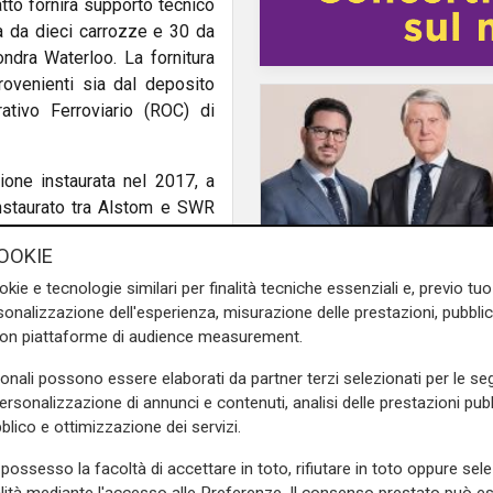
ratto fornirà supporto tecnico
à da dieci carrozze e 30 da
ndra Waterloo. La fornitura
ovenienti sia dal deposito
tivo Ferroviario (ROC) di
ione instaurata nel 2017, a
instaurato tra Alstom e SWR
OOKIE
segna una pietra miliare
okie e tecnologie similari per finalità tecniche essenziali e, previo t
o orgogliosi di continuare a
onalizzazione dell'esperienza, misurazione delle prestazioni, pubblic
il passaggio
nica e le nostre capacità di
con piattaforme di audience measurement.
MSC passa alla nuov
Direttore Servizi per Regno
generazione: proprie
sonali possono essere elaborati da partner terzi selezionati per le seg
trasferita ai figli del
personalizzazione di annunci e contenuti, analisi delle prestazioni pubbl
fondatore Aponte
blico e ottimizzazione dei servizi.
re che questi treni costruiti
affidabilità per i passeggeri
possesso la facoltà di accettare in toto, rifiutare in toto oppure sele
di Ca