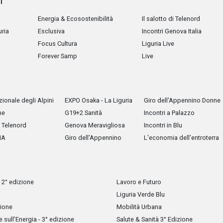
i
Energia & Ecosostenibilità
Il salotto di Telenord
uria
Esclusiva
Incontri Genova Italia
Focus Cultura
Liguria Live
Forever Samp
Live
ionale degli Alpini
EXPO Osaka - La Liguria
Giro dell'Appennino Donne
he
G19+2 Sanità
Incontri a Palazzo
Telenord
Genova Meravigliosa
Incontri in Blu
IA
Giro dell'Appennino
L'economia dell'entroterra
 2° edizione
Lavoro e Futuro
Liguria Verde Blu
zione
Mobilità Urbana
sull’Energia - 3° edizione
Salute & Sanità 3° Edizione