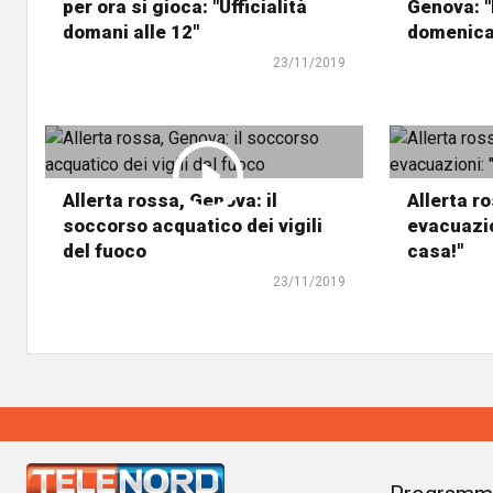
per ora si gioca: "Ufficialità
Genova: "
domani alle 12"
domenica
23/11/2019
Allerta rossa, Genova: il
Allerta r
soccorso acquatico dei vigili
evacuazio
del fuoco
casa!"
23/11/2019