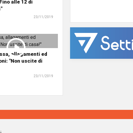
Fino alle 12 di
"
23/11/2019
ossa, allagamenti ed
ni: "Non uscite di
23/11/2019