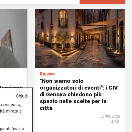
Rinnovo
n
"Non siamo solo
ituazione
organizzatori di eventi": i CIV
dente
di Genova chiedono più
Chiudi
spazio nelle scelte per la
uo consenso,
città
06/08/2026
ità mirata e
06/08/2026
di F.S.
uenti finalità