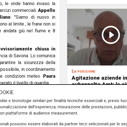
o, le onde hanno invaso la
ercizi commerciali.
Appello
liano
: "Siamo di nuovo in
no al limite , le frane non si
, è andata giù nel fiume e 8
vvisoriamente chiusa in
vincia di Savona. Lo comunica
rantire la sicurezza della
a possibile, in coordinamento
La posizione
lle condizioni meteo.
Paura
Agitazione aziende i
erato il livello di guardia.
subappalto Amt: la s
secondo il vicepresi
OOKIE
Anav
okie e tecnologie similari per finalità tecniche essenziali e, previo t
e sulla Liguria seguiteci sul
onalizzazione dell'esperienza, misurazione delle prestazioni, pubblic
e
e su
Facebook
.
con piattaforme di audience measurement.
sonali possono essere elaborati da partner terzi selezionati per le seg