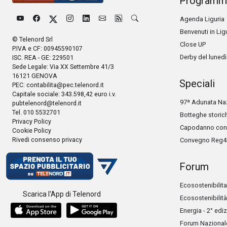
Programm
Agenda Liguria
Benvenuti in Lig
© Telenord Srl
Close UP
P.IVA e CF: 00945590107
Derby del lunedì
ISC. REA - GE: 229501
Sede Legale: Via XX Settembre 41/3
16121 GENOVA
Speciali
PEC:
contabilita@pec.telenord.it
Capitale sociale: 343.598,42 euro i.v.
97ª Adunata Naz
pubtelenord@telenord.it
Tel. 010 5532701
Botteghe storic
Privacy Policy
Capodanno con 
Cookie Policy
Rivedi consenso privacy
Convegno Reg4
Forum
Ecosostenibilita
Scarica l'App di Telenord
Ecosostenibilità
Energia - 2° edi
Forum Nazionale 