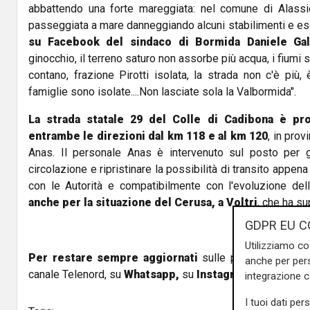
abbattendo una forte mareggiata: nel comune di Alassi
passeggiata a mare danneggiando alcuni stabilimenti e es
su Facebook del sindaco di Bormida Daniele Gal
ginocchio, il terreno saturo non assorbe più acqua, i fiumi so
contano, frazione Pirotti isolata, la strada non c'è più
famiglie sono isolate....Non lasciate sola la Valbormida".
La strada statale 29 del Colle di Cadibona è pro
entrambe le direzioni dal km 118 e al km 120
, in pro
Anas. Il personale Anas è intervenuto sul posto per ga
circolazione e ripristinare la possibilità di transito appen
con le Autorità e compatibilmente con l'evoluzione de
anche per la situazione del Cerusa, a Voltri
, che ha sup
GDPR EU C
Utilizziamo co
Per restare sempre aggiornati
sulle principali notizi
anche per pers
canale Telenord, su
Whatsapp,
su
Instagram
,
su
Youtub
integrazione 
I tuoi dati per