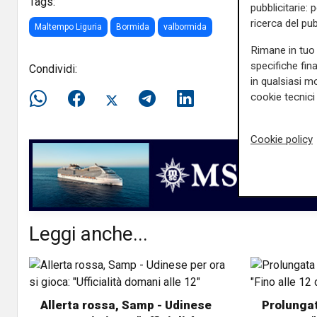
Tags:
pubblicitarie: 
ricerca del pub
Maltempo Liguria
Bormida
valbormida
Rimane in tuo 
specifiche fin
Condividi:
in qualsiasi mo
cookie tecnici 
Cookie policy
Leggi anche...
Allerta rossa, Samp - Udinese
Prolungat