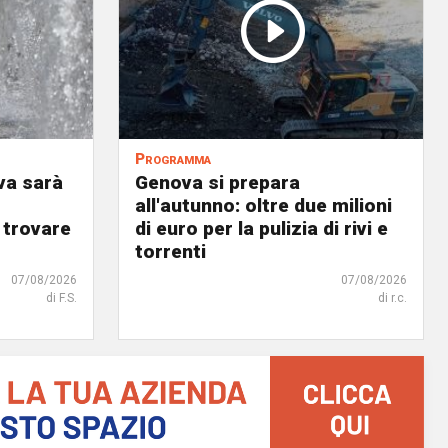
Programma
va sarà
Genova si prepara
all'autunno: oltre due milioni
 trovare
di euro per la pulizia di rivi e
torrenti
07/08/2026
07/08/2026
di F.S.
di r.c.