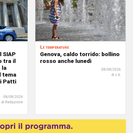
Le temperature
l SIAP
Genova, caldo torrido: bollino
 tra il
rosso anche lunedì
 la
08/08/2026
il tema
di c.b.
i Patti
08/08/2026
di Redazione