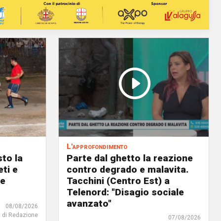
L'approfondimento
to la
Parte dal ghetto la reazione
eti e
contro degrado e malavita.
 e
Tacchini (Centro Est) a
Telenord: "Disagio sociale
avanzato"
08/08/2026
di Redazione
07/08/2026