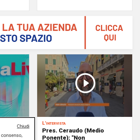
L'intervista
Chiudi
 delega
Pres. Ceraudo (Medio
uo consenso,
Ponente): "Non