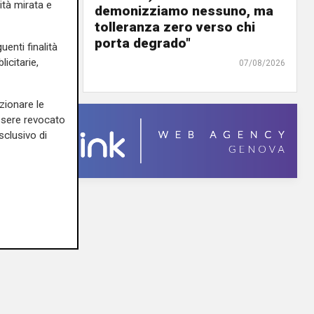
ità mirata e
panto
demonizziamo nessuno, ma
urre il
tolleranza zero verso chi
ra"
porta degrado"
uenti finalità
icitarie,
07/08/2026
07/08/2026
zionare le
essere revocato
sclusivo di