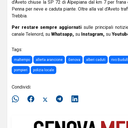
d'Aveto chiuse la SP 72 di Alpepiana dal km 7 per frana 
Penna per neve e caduta piante. Oltre alla val d'Aveto traff
Trebbia.
Per restare sempre aggiornati
sulle principali notizi
canale Telenord, su
Whatsapp,
su
Instagram
,
su
Youtub
Tags:
maltempo
allerta arancione
Genova
alberi caduti
rivo Budull
pompieri
polizia locale
Condividi: