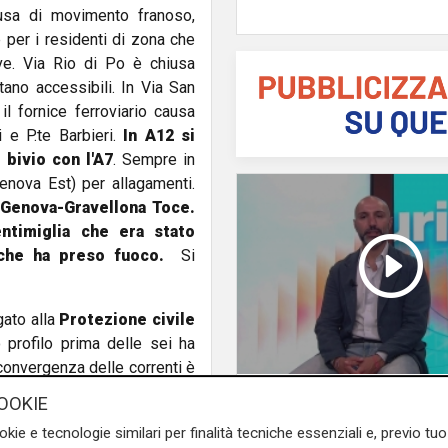
usa di movimento franoso,
 per i residenti di zona che
ive. Via Rio di Po è chiusa
stano accessibili. In Via San
l fornice ferroviario causa
 e P.te Barbieri.
In A12 si
 bivio con l'A7
. Sempre in
Genova Est) per allagamenti.
 Genova-Gravellona Toce.
entimiglia che era stato
r che ha preso fuoco.
Si
gato alla
Protezione civile
profilo prima delle sei ha
convergenza delle correnti è
pallo. Piove da tutta la notte
L'esclusiva
OOKIE
Vassallo (consigliere
acini hanno avuto scostamenti
okie e tecnologie similari per finalità tecniche essenziali e, previo t
Vallate) a Telenord:
nto nella mattinata dovrebbe