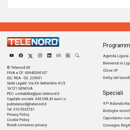
Programm
Agenda Liguria
Benvenuti in Lig
© Telenord Srl
Close UP
P.IVA e CF: 00945590107
Derby del lunedì
ISC. REA - GE: 229501
Sede Legale: Via XX Settembre 41/3
16121 GENOVA
Speciali
PEC:
contabilita@pec.telenord.it
Capitale sociale: 343.598,42 euro i.v.
97ª Adunata Naz
pubtelenord@telenord.it
Tel. 010 5532701
Botteghe storic
Privacy Policy
Capodanno con 
Cookie Policy
Rivedi consenso privacy
Convegno Reg4