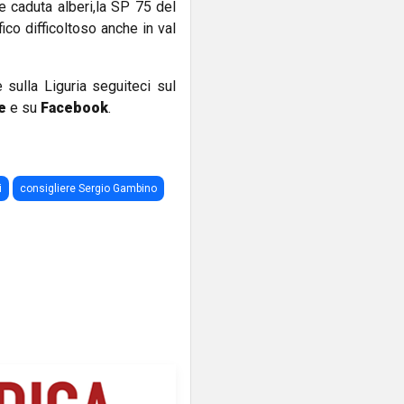
e caduta alberi,la SP 75 del
ico difficoltoso anche in val
e sulla Liguria seguiteci sul
e
e su
Facebook
.
i
consigliere Sergio Gambino