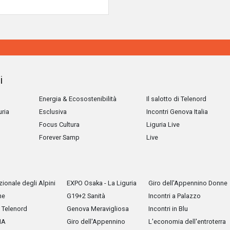
i
Energia & Ecosostenibilità
Il salotto di Telenord
uria
Esclusiva
Incontri Genova Italia
Focus Cultura
Liguria Live
Forever Samp
Live
ionale degli Alpini
EXPO Osaka - La Liguria
Giro dell'Appennino Donne
he
G19+2 Sanità
Incontri a Palazzo
Telenord
Genova Meravigliosa
Incontri in Blu
IA
Giro dell'Appennino
L'economia dell'entroterra