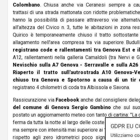
Colombano
. Chiusa anche via Ceranesi sempre a ca
trattasi di una strada mattonata con ridotte problematiche
hanno la possibilità di passare attraverso vie alternat
all’altezza del Civico n. 3, tutte le abitazioni in zona re
Quirico è temporaneamente chiuso il tratto sottostante i
allagamento nell'area compresa tra via superiore Budulli
registrano code e rallentamenti tra Genova Est e il
A12, rallentamenti nella galleria Camaldoli (tra Nervi e 
Nevischio sulla A7 Genova - Serravalle e sulla A26
Riaperto il tratto sull'autrostrada A10 Genova-V
chiuso tra Genova e Spotorno a causa di un ti
registrano 4 chilometri di coda tra Albissola e Savona.
Rassicurazione via
Facebook
anche dal consigliere dele
del comune di Genova Sergio Gambino
che sul suo 
postato un aggiornamento meteo con tanto di cartina: "La 
ferma da tutta la notte al largo delle coste tra Genova e Ra
GDPR EU C
ma sempre con intensità mai superiore ai
15mm ora
. I b
Utilizziamo co
rispetto agli zero idrometrici poco significativi. Il ve