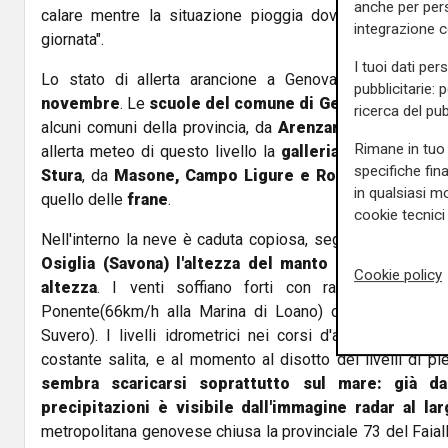
anche per pers
calare mentre la situazione pioggia dovrebbe rimanere
integrazione 
giornata".
I tuoi dati per
Lo stato di allerta arancione a Genova terminerà al
pubblicitarie: 
novembre
. Le
scuole del comune di Genova sono ap
ricerca del pub
alcuni comuni della provincia, da
Arenzano
, dove è chi
Rimane in tuo 
allerta meteo di questo livello la
galleria Pizzo sull'Aur
specifiche fin
Stura
, da
Masone, Campo Ligure e Rossiglione
, dov
in qualsiasi mo
quello delle
frane
.
cookie tecnici 
Nell'interno la neve è caduta copiosa, segnala l'Arpal:
su
Osiglia (Savona) l'altezza del manto nevoso ha qu
Cookie policy
altezza
. I venti soffiano forti con raffiche di bur
Ponente(66km/h alla Marina di Loano) da Sud-Est a L
Suvero). I livelli idrometrici nei corsi d'acqua monitora
costante salita, e al momento al disotto dei livelli di pi
sembra scaricarsi soprattutto sul mare: già d
precipitazioni è visibile dall'immagine radar al la
metropolitana genovese chiusa la provinciale 73 del Faiall