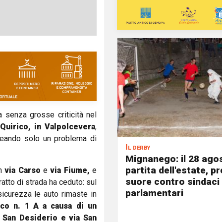
 senza grosse criticità nel
 Quirico, in Valpolcevera
,
eando solo un problema di
Il derby
Mignanego: il 28 agos
partita dell'estate, pr
in
via Carso
e
via Fiume,
e
suore contro sindaci
ratto di strada ha ceduto: sul
parlamentari
sicurezza le auto rimaste in
ico n. 1 A a causa di un
 San Desiderio e via San