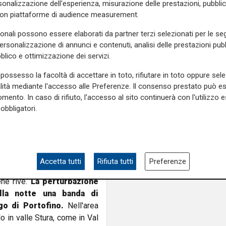
onalizzazione dell'esperienza, misurazione delle prestazioni, pubblic
"Riapertura di via Le
 così per gran parte della
con piattaforme di audience measurement.
ottima notizia per rid
traffico in Valpolceve
sonali possono essere elaborati da partner terzi selezionati per le seg
le
15 di oggi martedì 19
personalizzazione di annunci e contenuti, analisi delle prestazioni pubbl
erte
. Chiuse invece quelle di
blico e ottimizzazione dei servizi.
usa come sempre in caso di
possesso la facoltà di accettare in toto, rifiutare in toto oppure sele
elia per Voltri,
alla
Valle
alità mediante l'accesso alle Preferenze. Il consenso prestato può 
e il rischio maggiore rimane
mento. In caso di rifiuto, l'accesso al sito continuerà con l'utilizzo e
obbligatori.
 Settepani nel Comune di
asi raggiunto 1 metro di
rasca da Nord sul centro-
evante (49km/h aCasoni di
Accetta tutti
Rifiuta tutti
Preferenze
ti sono stabili o in lenta e
ene rive.
La perturbazione
alla notte una banda di
rgo di Portofino.
Nell'area
o in valle Stura, come in Val