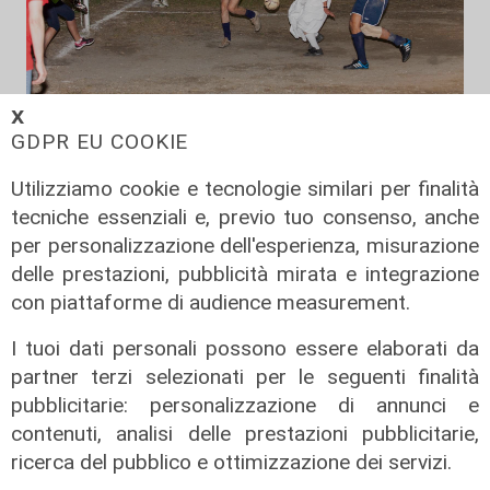
𝗫
GDPR EU COOKIE
Il derby
Utilizziamo cookie e tecnologie similari per finalità
Mignanego: il 28 agosto la partita
tecniche essenziali e, previo tuo consenso, anche
dell'estate, preti e suore contro
per personalizzazione dell'esperienza, misurazione
sindaci e parlamentari
delle prestazioni, pubblicità mirata e integrazione
08/08/2026
con piattaforme di audience measurement.
di Redazione
I tuoi dati personali possono essere elaborati da
partner terzi selezionati per le seguenti finalità
pubblicitarie: personalizzazione di annunci e
contenuti, analisi delle prestazioni pubblicitarie,
ricerca del pubblico e ottimizzazione dei servizi.