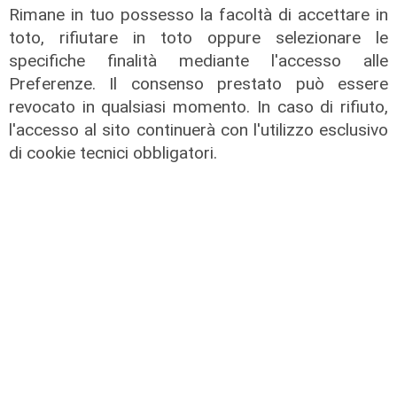
Rimane in tuo possesso la facoltà di accettare in
toto, rifiutare in toto oppure selezionare le
specifiche finalità mediante l'accesso alle
Preferenze. Il consenso prestato può essere
revocato in qualsiasi momento. In caso di rifiuto,
l'accesso al sito continuerà con l'utilizzo esclusivo
di cookie tecnici obbligatori.
L'approfondimento
Parte dal ghetto la reazione contro
degrado e malavita. Tacchini
(Centro Est) a Telenord: "Disagio
sociale avanzato"
07/08/2026