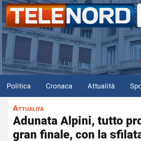
Politica
Cronaca
Attualità
Spo
Attualità
Adunata Alpini, tutto pro
gran finale, con la sfilat