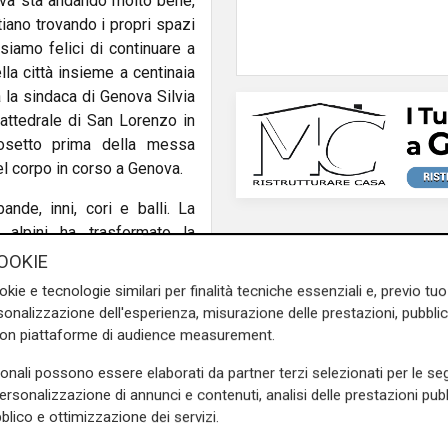
ova sta andando molto bene,
tiano trovando i propri spazi
 siamo felici di continuare a
lla città insieme a centinaia
a la sindaca di Genova Silvia
 cattedrale di San Lorenzo in
rosetto prima della messa
el corpo in corso a Genova.
nde, inni, cori e balli. La
 alpini ha trasformato la
 e festante. Una invasione
OOKIE
hanno partecipato, contenti,
okie e tecnologie similari per finalità tecniche essenziali e, previo t
Nere ha salutato anche la
onalizzazione dell'esperienza, misurazione delle prestazioni, pubblic
con piattaforme di audience measurement.
tre con il gruppo di amici
sonali possono essere elaborati da partner terzi selezionati per le seg
e non ci volessero e invece
personalizzazione di annunci e contenuti, analisi delle prestazioni pubbl
 sono fermate a fare selfie.
blico e ottimizzazione dei servizi.
osso magliette con scritto