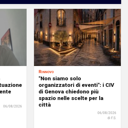
Rinnovo
n
"Non siamo solo
ituazione
organizzatori di eventi": i CIV
dente
di Genova chiedono più
spazio nelle scelte per la
città
06/08/2026
06/08/2026
di F.S.