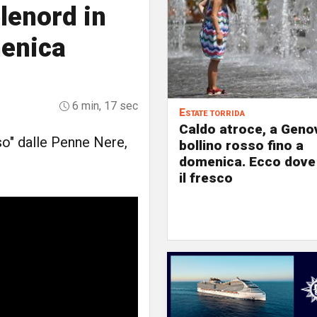
elenord in
menica
6 min, 17 sec
Estate torrida
Caldo atroce, a Geno
aso" dalle Penne Nere,
bollino rosso fino a
domenica. Ecco dove
il fresco