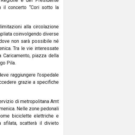
a Regione e del Presidente
 il concerto “Cori sotto la
mitazioni alla circolazione
ampliata coinvolgendo diverse
 dove non sarà possibile né
enica. Tra le vie interessate
za Caricamento, piazza della
go Pila.
 deve raggiungere l’ospedale
 accedere grazie a specifiche
 servizio di metropolitana Amt
domenica. Nelle zone pedonali
come biciclette elettriche e
filata, scatterà il divieto