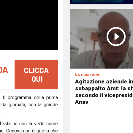
La posizione
Agitazione aziende i
subappalto Amt: la s
secondo il vicepresi
. Il programma della prima
Anav
da giornata, con la grande
.
 festa, io non la vedo come
ne. Genova non è quella che