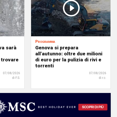
Programma
va sarà
Genova si prepara
all'autunno: oltre due milioni
 trovare
di euro per la pulizia di rivi e
torrenti
07/08/2026
07/08/2026
di F.S.
di r.c.