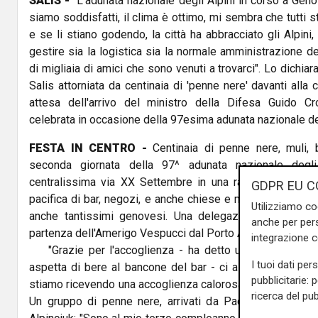
SALIS -
"L'adunata nazionale degli Alpini in corso a Gen
siamo soddisfatti, il clima è ottimo, mi sembra che tutti s
e se li stiano godendo, la città ha abbracciato gli Alpini,
gestire sia la logistica sia la normale amministrazione de
di migliaia di amici che sono venuti a trovarci". Lo dichiar
Salis attorniata da centinaia di 'penne nere' davanti alla
attesa dell'arrivo del ministro della Difesa Guido C
celebrata in occasione della 97esima adunata nazionale d
FESTA IN CENTRO -
Centinaia di penne nere, muli, ba
seconda giornata della 97^ adunata nazionale degli
centralissima via XX Settembre in una rambla rumorosa
GDPR EU C
pacifica di bar, negozi, e anche chiese e monumenti a cui 
Utilizziamo co
anche tantissimi genovesi. Una delegazione di Penne 
anche per pers
partenza dell'Amerigo Vespucci dal Porto Antico.
integrazione 
"Grazie per l'accoglienza - ha detto uno dei tanti men
I tuoi dati per
aspetta di bere al bancone del bar - ci aspettavamo ch
pubblicitarie: 
stiamo ricevendo una accoglienza calorosa". Le persone si
ricerca del pub
Un gruppo di penne nere, arrivati da Padova, aveva ind