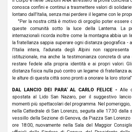
il Corpo e nelle Sezioni ANA all'estero la prova concreta 
conosca confini e continui a trasmettere valori di solidarie
lontano dall'Italia, senza mai perdere il legame con le propr
"Per la nostra città è motivo di orgoglio poter essere o
queste comunità sotto la luce della Lanterna. La p
internazionali ricorda inoltre come la montagna abbia un 
la fratellanza sappia superare ogni distanza geografica - 
l'Italia intera, l'adunata degli Alpini non rappresent
istituzionale, ma anche la testimonianza concreta di una
restare fedele alla propria identità e ai propri valori. G
distanza fisica nulla può contro un legame di fratellanza au
le alture di questa città sono pronti a onorare la loro storia"
DAL LANCIO DEI PARA' AL CARLO FELICE -
Alle o
spostata al Lido San Nazaro, per il suggestivo lancio 
momenti più spettacolari del programma. Nel pomeriggio, 
nella Cattedrale di San Lorenzo, seguita alle 17:30 dalla s
vessillo della Sezione di Genova, da Piazza San Lorenzo f
ore 18:00, nuovamente nella Sala del Maggior Consiglio