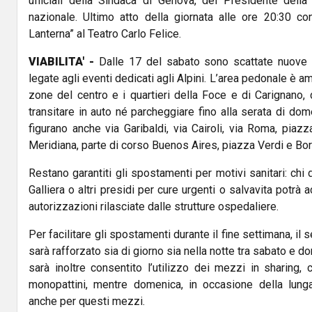
ufficiali della Sindaca di Genova, del Presidente dell
nazionale. Ultimo atto della giornata alle ore 20:30 con
Lanterna” al Teatro Carlo Felice.
VIABILITA' -
Dalle 17 del sabato sono scattate nuove li
legate agli eventi dedicati agli Alpini. L’area pedonale è 
zone del centro e i quartieri della Foce e di Carignano,
transitare in auto né parcheggiare fino alla serata di dom
figurano anche via Garibaldi, via Cairoli, via Roma, piaz
Meridiana, parte di corso Buenos Aires, piazza Verdi e Bor
Restano garantiti gli spostamenti per motivi sanitari: chi
Galliera o altri presidi per cure urgenti o salvavita potrà
autorizzazioni rilasciate dalle strutture ospedaliere.
Per facilitare gli spostamenti durante il fine settimana, il
sarà rafforzato sia di giorno sia nella notte tra sabato e 
sarà inoltre consentito l’utilizzo dei mezzi in sharing, 
monopattini, mentre domenica, in occasione della lunga s
anche per questi mezzi.