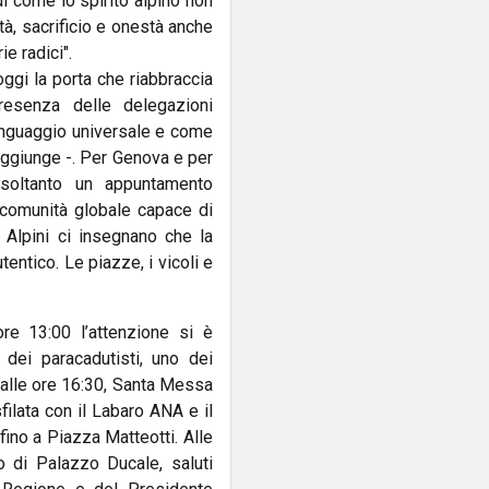
di come lo spirito alpino non
tà, sacrificio e onestà anche
ie radici".
ggi la porta che riabbraccia
resenza delle delegazioni
linguaggio universale e come
aggiunge -. Per Genova e per
a soltanto un appuntamento
 comunità globale capace di
li Alpini ci insegnano che la
tentico. Le piazze, i vicoli e
re 13:00 l’attenzione si è
dei paracadutisti, uno dei
alle ore 16:30, Santa Messa
filata con il Labaro ANA e il
ino a Piazza Matteotti. Alle
 di Palazzo Ducale, saluti