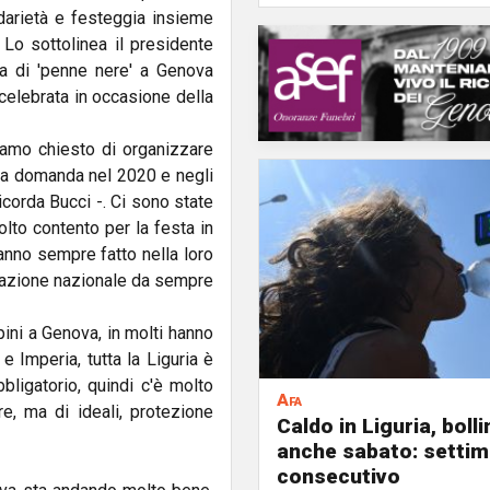
idarietà e festeggia insieme
 Lo sottolinea il presidente
ia di 'penne nere' a Genova
celebrata in occasione della
amo chiesto di organizzare
 la domanda nel 2020 e negli
icorda Bucci -. Ci sono state
lto contento per la festa in
anno sempre fatto nella loro
iazione nazionale da sempre
pini a Genova, in molti hanno
e Imperia, tutta la Liguria è
ligatorio, quindi c'è molto
Afa
e, ma di ideali, protezione
Caldo in Liguria, boll
anche sabato: settim
consecutivo