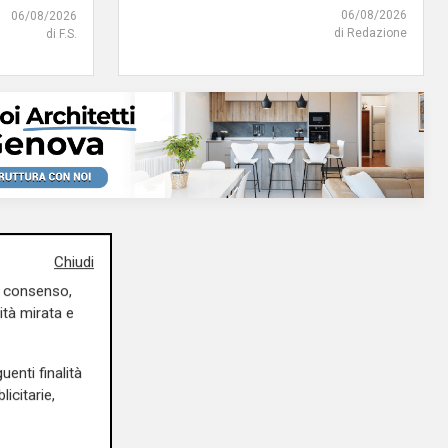
06/08/2026
06/08/2026
di Redazione
di F.S.
Chiudi
uo consenso,
ità mirata e
uenti finalità
icitarie,