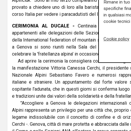
Alpinciuk: "Sono al mio terzo compleanno in due giorni no
Rimane in tuo 
provato a chiedere uno di loro alla barista. In tanti questa
specifiche fin
corso Italia per vedere i paracadutisti del IV Reggimento de
in qualsiasi mo
cookie tecnici 
CERIMONIA AL DUCALE -
Centinaia di Alpini prov
appartenenti alle delegazioni delle Sezioni ANA all'ester
Cookie policy
della International federation of mountain soldiers (Ifms) e 
a Genova si sono riuniti nella Sala del Maggior Consi
celebrare la 'fratellanza alpina' in occasione della 97ma a
Ad aprire la cerimonia la consigliera comunale delegat
la manifestazione Vittoria Canessa Cerchi, il presidente
Nazionale Alpini Sebastiano Favero e numerosi rappre
italiane e straniere. Un appuntamento dal forte valore 
ospitante l'adunata, che in questi giorni si conferma luogo d
e tradizioni unite dai valori della solidarietà e della fratella
"Accogliere a Genova le delegazioni internazionali d
Alpini rappresenta un privilegio per una città che, propri
legame indissolubile con il concetto di confine e di ori
Cerchi -. Genova, città di mare protetta e abbracciata dalle