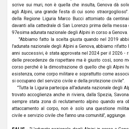
scrive sui muri, non è quella che insulta, Genova dà sol
agli Alpini, una grande festa di cui sono straorgoglioso".
della Regione Liguria Marco Bucci attorniato da centina
davanti alla cattedrale di San Lorenzo prima della messa 
97esima adunata nazionale degli Alpini in corso a Genova.
"Abbiamo fatto la scelta giusta quando nel 2019 abbi
l'adunata nazionale degli Alpini a Genova, abbiamo rifatto
anni successivi, è stata approvata nel 2024 per il 2026 - r
delle precedenze da rispettare ma è giusto così, sono mo
corso perché è la dimostrazione di quello che gli Alpini h
esistenza, come corpo militare e soprattutto come assoc
si occupano del servizio civile e della protezione civile".
"Tutta la Liguria partecipa all'adunata nazionale degli Al
trovato accoglienza anche in riviera, dalla Spezia, Savona 
sempre stata zona di reclutamento alpino quando era obb
attaccamento al corpo, non è solo una questione militar
civile e servizio civile che fanno una comunità", aggiunge.