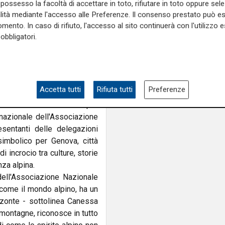
n può farmi uno sconto?", ha
possesso la facoltà di accettare in toto, rifiutare in toto oppure sele
 mattina si sono riversati in
alità mediante l'accesso alle Preferenze. Il consenso prestato può 
ll'Esercito.
mento. In caso di rifiuto, l'accesso al sito continuerà con l'utilizzo e
obbligatori.
enienti da tutto il mondo
o, insieme ai rappresentanti
ai militari stranieri presenti
glio di Palazzo Ducale per
Accetta tutti
Rifiuta tutti
Preferenze
dunata nazionale del corpo.
a del Comune di Genova per
 nazionale dell'Associazione
sentanti delle delegazioni
simbolico per Genova, città
i incrocio tra culture, storie
nza alpina.
ell'Associazione Nazionale
o come il mondo alpino, ha un
zzonte - sottolinea Canessa
 montagne, riconosce in tutto