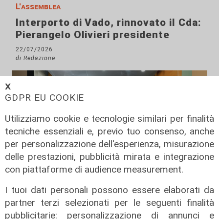
L'assemblea
Interporto di Vado, rinnovato il Cda:
Pierangelo Olivieri presidente
22/07/2026
di Redazione
𝗫
GDPR EU COOKIE
Utilizziamo cookie e tecnologie similari per finalità
tecniche essenziali e, previo tuo consenso, anche
per personalizzazione dell'esperienza, misurazione
delle prestazioni, pubblicità mirata e integrazione
con piattaforme di audience measurement.
I tuoi dati personali possono essere elaborati da
Il percorso
partner terzi selezionati per le seguenti finalità
Gruppo Fs, Piano Mattei: al via
pubblicitarie: personalizzazione di annunci e
l'esperienza in Italia di 14 lavoratori