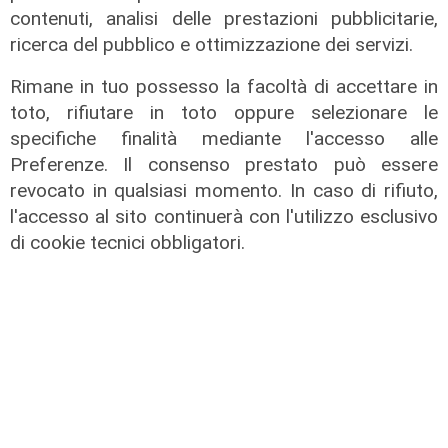
contenuti, analisi delle prestazioni pubblicitarie,
tunisini
ricerca del pubblico e ottimizzazione dei servizi.
21/07/2026
di Redazione
Rimane in tuo possesso la facoltà di accettare in
toto, rifiutare in toto oppure selezionare le
specifiche finalità mediante l'accesso alle
Preferenze. Il consenso prestato può essere
revocato in qualsiasi momento. In caso di rifiuto,
l'accesso al sito continuerà con l'utilizzo esclusivo
di cookie tecnici obbligatori.
Il progetto
Egitto, Alstom alla guida di un
consorzio firma contratti da 690
milioni