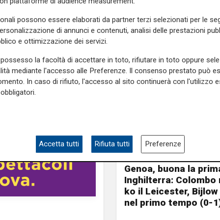
con piattaforme di audience measurement.
azio).
e sulla Liguria seguiteci sul
sonali possono essere elaborati da partner terzi selezionati per le seg
e
e su
Facebook
.
personalizzazione di annunci e contenuti, analisi delle prestazioni pubbl
blico e ottimizzazione dei servizi.
possesso la facoltà di accettare in toto, rifiutare in toto oppure sele
 nord
tifosi
alità mediante l'accesso alle Preferenze. Il consenso prestato può 
mento. In caso di rifiuto, l'accesso al sito continuerà con l'utilizzo e
obbligatori.
Accetta tutti
Rifiuta tutti
Preferenze
L’amichevole
Genoa, buona la prim
Inghilterra: Colombo
ko il Leicester, Bijlo
nel primo tempo (0-1