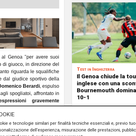
al Genoa "per avere suoi
o di giuoco, in direzione del
Test in Inghilterra
anto riguarda le squalifiche
Il Genoa chiude la to
te dal giudice sportivo della
inglese con una sconfi
Domenico Berardi
, espulso
Bournemouth domina 
gli spogliatoi, affrontato in
10-1
espressioni gravemente
. In dieci sono stati invece
OOKIE
 stata inflitta anche una
c (Spal), Nicolò Barellae
okie e tecnologie similari per finalità tecniche essenziali e, previo t
ar Colleye Fabio De Paoli
onalizzazione dell'esperienza, misurazione delle prestazioni, pubblic