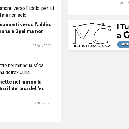
di Lu
namonti verso l'addio:
erona e Spal ma non
07/01/2020
mette nel mirino la
ro il Verona dell'ex
07/01/2020