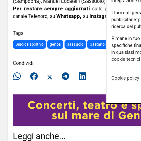
integrazione 
(Sampdoria), Manuel Locatelli (Sassuolo), MarcoParolo (L
Per restare sempre aggiornati
sulle principali notizi
I tuoi dati per
canale Telenord, su
Whatsapp,
su
Instagram
,
su
Youtub
pubblicitarie: 
ricerca del pub
Tags:
Rimane in tuo 
Giudice sportivo
genoa
sassuolo
Gaetano Berardi
gradinata
specifiche fin
in qualsiasi mo
cookie tecnici 
Condividi:
Cookie policy
Leggi anche...