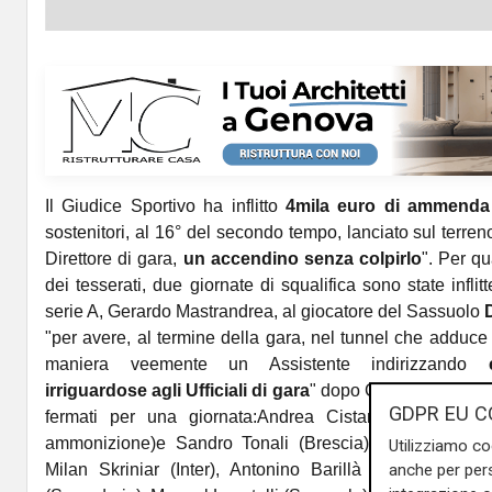
Il Giudice Sportivo ​ha inflitto
4mila euro di ammenda
sostenitori, al 16° del secondo tempo, lanciato sul terren
Direttore di gara,
un accendino senza colpirlo
". Per qu
dei tesserati, due giornate di squalifica sono state inflit
serie A, Gerardo Mastrandrea, al giocatore del Sassuolo
"per avere, al termine della gara, nel tunnel che adduce a
maniera veemente un Assistente indirizzando
irriguardose agli Ufficiali di gara
" dopo Genoa - Sassuolo
GDPR EU C
fermati per una giornata:Andrea Cistana (al quale è
ammonizione)e Sandro Tonali (Brescia), Nenad Tomovi
Utilizziamo co
Milan Skriniar (Inter), Antonino Barillà (Parma); Om
anche per pers