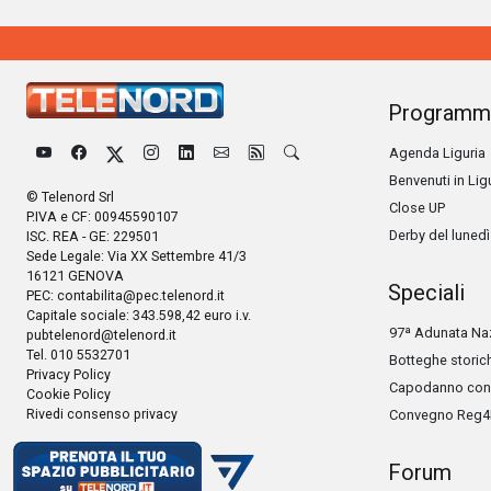
Programm
Agenda Liguria
Benvenuti in Lig
© Telenord Srl
Close UP
P.IVA e CF: 00945590107
Derby del lunedì
ISC. REA - GE: 229501
Sede Legale: Via XX Settembre 41/3
16121 GENOVA
Speciali
PEC:
contabilita@pec.telenord.it
Capitale sociale: 343.598,42 euro i.v.
97ª Adunata Naz
pubtelenord@telenord.it
Tel. 010 5532701
Botteghe storic
Privacy Policy
Capodanno con 
Cookie Policy
Rivedi consenso privacy
Convegno Reg4
Forum