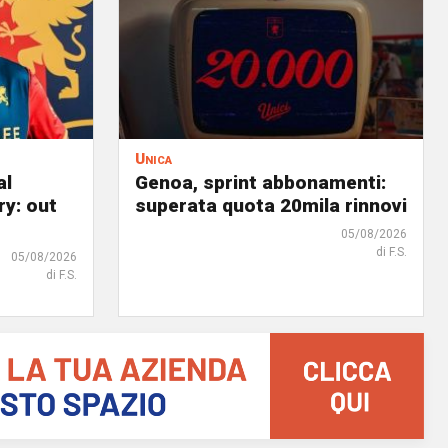
Unica
al
Genoa, sprint abbonamenti:
ry: out
superata quota 20mila rinnovi
05/08/2026
di F.S.
05/08/2026
di F.S.