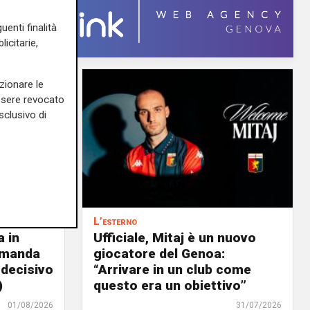
uenti finalità
icitarie,
zionare le
essere revocato
sclusivo di
L’esterno
a in
Ufficiale, Mitaj è un nuovo
 manda
giocatore del Genoa:
w decisivo
“Arrivare in un club come
)
questo era un obiettivo”
01/08/2026
31/07/2026