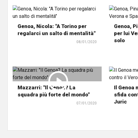
Genoa, Nicola: "A Torino per
Genoa, Pi
regalarci un salto di mentalità"
per lui V
solo
08/01/2020
Mazzarri: "Il Genoa? La
Il Genoa 
squadra più forte del mondo"
sfida cont
Juric
07/01/2020