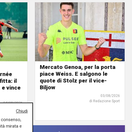
Mercato Genoa, per la porta
piace Weiss. E salgono le
urnée
quote di Stolz per il vice-
tta: il
Biljow
e vince
03/08/2026
di Redazione Sport
04/08/2026
di Filippo Serio
Chiudi
uo consenso,
ità mirata e