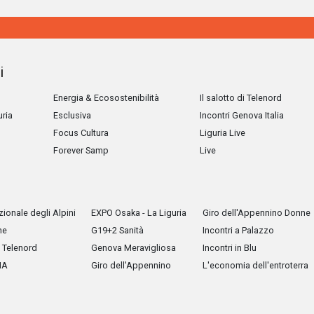
i
Energia & Ecosostenibilità
Il salotto di Telenord
uria
Esclusiva
Incontri Genova Italia
Focus Cultura
Liguria Live
Forever Samp
Live
ionale degli Alpini
EXPO Osaka - La Liguria
Giro dell'Appennino Donne
he
G19+2 Sanità
Incontri a Palazzo
Telenord
Genova Meravigliosa
Incontri in Blu
IA
Giro dell'Appennino
L'economia dell'entroterra