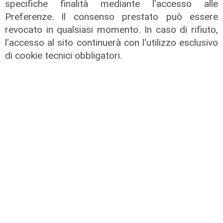
specifiche finalità mediante l'accesso alle
Preferenze. Il consenso prestato può essere
Il fatto
revocato in qualsiasi momento. In caso di rifiuto,
l'accesso al sito continuerà con l'utilizzo esclusivo
Cadono calcinacci dal viadotto della
A26, residente di Mele sporge
di cookie tecnici obbligatori.
denuncia
05/08/2026
di r.c.