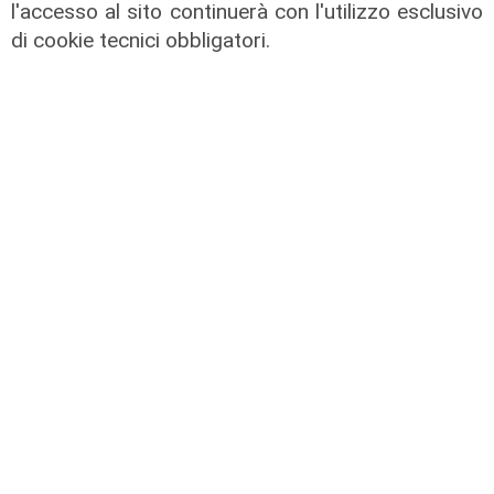
l'accesso al sito continuerà con l'utilizzo esclusivo
di cookie tecnici obbligatori.
Assegnazione
Tunnel subportuale, a Webuild il
maxi appalto da 803 milioni. Bucci:
"Passo che Genova attendeva da
decenni"
31/07/2026
di R.P.