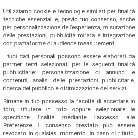
Utilizziamo cookie e tecnologie similari per finalità
tecniche essenziali e, previo tuo consenso, anche
per personalizzazione dell'esperienza, misurazione
Numeri
delle prestazioni, pubblicità mirata e integrazione
Erg cresce nel primo semestre:
con piattaforme di audience measurement.
ricavi a 409 milioni e margine
operativo lordo in aumento del 9%
I tuoi dati personali possono essere elaborati da
partner terzi selezionati per le seguenti finalità
31/07/2026
di R. Eco.
pubblicitarie: personalizzazione di annunci e
contenuti, analisi delle prestazioni pubblicitarie,
ricerca del pubblico e ottimizzazione dei servizi.
Rimane in tuo possesso la facoltà di accettare in
toto, rifiutare in toto oppure selezionare le
specifiche finalità mediante l'accesso alle
Preferenze. Il consenso prestato può essere
revocato in qualsiasi momento. In caso di rifiuto,